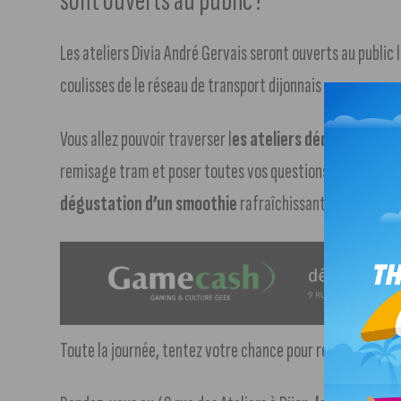
sont ouverts au public !
Les ateliers Divia André Gervais seront ouverts au public 
coulisses de le réseau de transport dijonnais
Vous allez pouvoir traverser l
es ateliers dédiés à la ré
remisage tram et poser toutes vos questions au personne
dégustation d’un smoothie
rafraîchissant après avoir 
Toute la journée, tentez votre chance pour remporter de