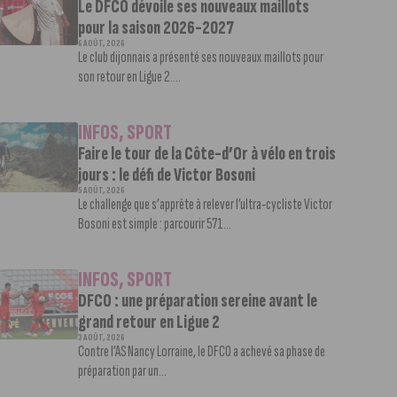
Le DFCO dévoile ses nouveaux maillots
pour la saison 2026-2027
6 AOÛT, 2026
Le club dijonnais a présenté ses nouveaux maillots pour
son retour en Ligue 2....
INFOS
,
SPORT
Faire le tour de la Côte-d’Or à vélo en trois
jours : le défi de Victor Bosoni
5 AOÛT, 2026
Le challenge que s’apprête à relever l’ultra-cycliste Victor
Bosoni est simple : parcourir 571...
INFOS
,
SPORT
DFCO : une préparation sereine avant le
grand retour en Ligue 2
3 AOÛT, 2026
Contre l’AS Nancy Lorraine, le DFCO a achevé sa phase de
préparation par un...