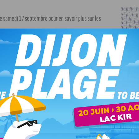
le samedi 17 septembre pour en savoir plus sur les
paration et à l’entretien des bus et tram
, parcourir le
l DiviaMobilités présent.
La visite se terminera par la
pédalé quelques secondes sur les vélos smoothies.
s abonnements vélo, bus & tram.