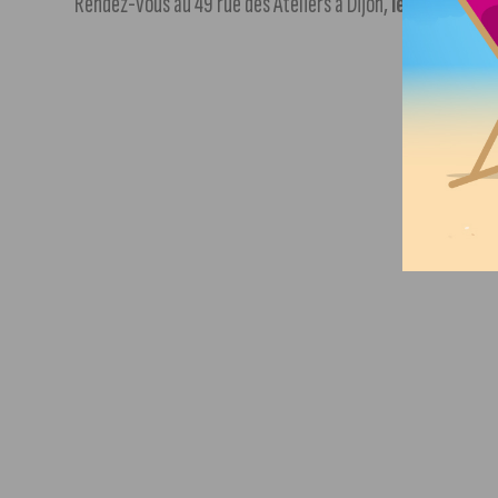
Rendez-vous au 49 rue des Ateliers à Dijon,
les visites s