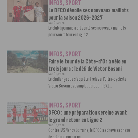
INFOS
,
SPORT
Le DFCO dévoile ses nouveaux maillots
pour la saison 2026-2027
6 AOÛT, 2026
Le club dijonnais a présenté ses nouveaux maillots
pour son retour en Ligue 2....
INFOS
,
SPORT
Faire le tour de la Côte-d’Or à vélo en
trois jours : le défi de Victor Bosoni
5 AOÛT, 2026
Le challenge que s’apprête à relever l’ultra-cycliste
Victor Bosoni est simple : parcourir 571...
INFOS
,
SPORT
DFCO : une préparation sereine avant
le grand retour en Ligue 2
3 AOÛT, 2026
Contre l’AS Nancy Lorraine, le DFCO a achevé sa phase
de préparation par un...