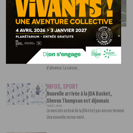
DFCO : RENCONTRE AVEC PIERRE-HENRI DEBALLON,
L’ARTISAN DE LA MONTÉE EN LIGUE 2
INFOS
,
SPORT
DFCO : Rencontre avec Pierre-Henri
Deballon, l’artisan de la montée en
Ligue 2
7 AOÛT, 2026
Le DFCO est de retour en Ligue 2 après trois ans
d’absence. La saison...
INFOS
,
SPORT
Nouvelle arrivée à la JDA Basket,
Shevon Thompson est dijonnais
7 AOÛT, 2026
Le mercato estival de la JDA n’est pas encore terminé.
Une nouvelle recrue vient...