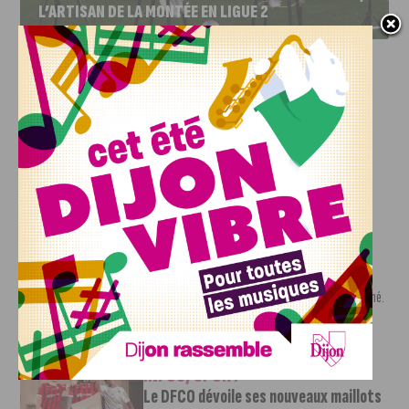
L’ARTISAN DE LA MONTÉE EN LIGUE 2
INFOS
,
SPORT
DFCO : Rencontre avec Pierre-Henri
Deballon, l’artisan de la montée en
Ligue 2
7 AOÛT, 2026
Le DFCO est de retour en Ligue 2 après trois ans
d’absence. La saison...
INFOS
,
SPORT
Nouvelle arrivée à la JDA Basket,
Shevon Thompson est dijonnais
7 AOÛT, 2026
Le mercato estival de la JDA n’est pas encore terminé.
Une nouvelle recrue vient...
INFOS
,
SPORT
Le DFCO dévoile ses nouveaux maillots