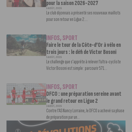
pour la saison 2026-2027
6 AOÛT, 2026
Le club dijonnais a présenté ses nouveaux maillots
pour son retour en Ligue 2....
INFOS
,
SPORT
Faire le tour de la Côte-d’Or à vélo en
trois jours : le défi de Victor Bosoni
5 AOÛT, 2026
Le challenge que s’apprête à relever l’ultra-cycliste
Victor Bosoni est simple : parcourir 571...
INFOS
,
SPORT
DFCO : une préparation sereine avant
le grand retour en Ligue 2
3 AOÛT, 2026
Contre l’AS Nancy Lorraine, le DFCO a achevé sa phase
de préparation par un...