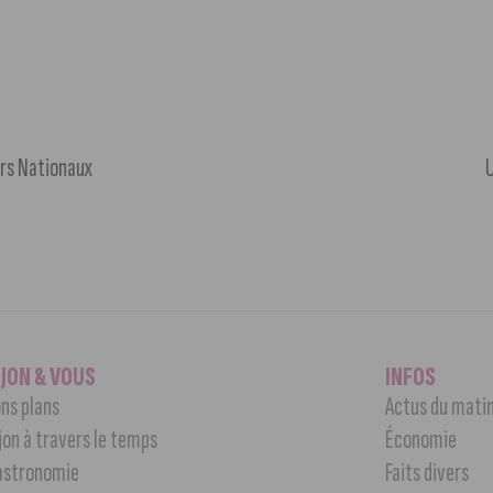
irs Nationaux
U
IJON & VOUS
INFOS
ns plans
Actus du mati
jon à travers le temps
Économie
astronomie
Faits divers