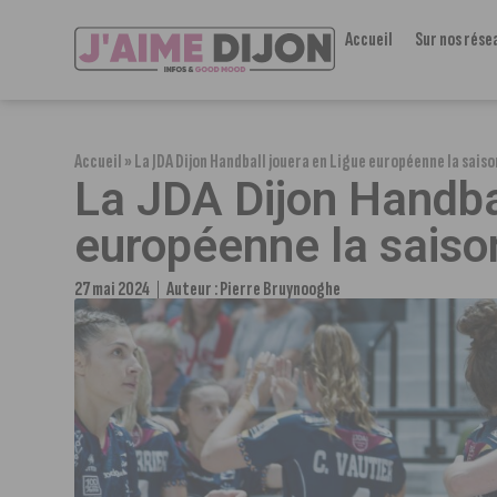
Accueil
Sur nos rése
Accueil
»
La JDA Dijon Handball jouera en Ligue européenne la sais
La JDA Dijon Handba
européenne la saiso
27 mai 2024
Auteur :
Pierre Bruynooghe