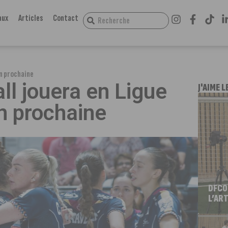
aux
Articles
Contact
on prochaine
ll jouera en Ligue
J'AIME L
n prochaine
DFCO
L’ART