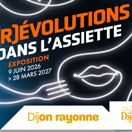
lificative pour la Ligue européenne.
notre lien)
, la JDA Handball a conclu sa saison en beauté,
face à Strasbourg (36-29).
Cette sixième victoire de
z Énergie et de se qualifier, ainsi, en Ligue