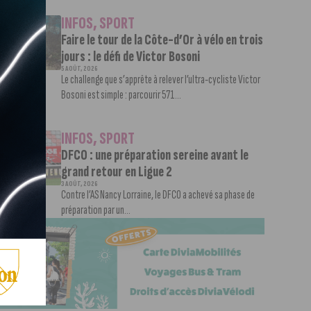
INFOS
,
SPORT
Faire le tour de la Côte-d’Or à vélo en trois
jours : le défi de Victor Bosoni
5 AOÛT, 2026
Le challenge que s’apprête à relever l’ultra-cycliste Victor
Bosoni est simple : parcourir 571...
INFOS
,
SPORT
DFCO : une préparation sereine avant le
grand retour en Ligue 2
3 AOÛT, 2026
Contre l’AS Nancy Lorraine, le DFCO a achevé sa phase de
préparation par un...