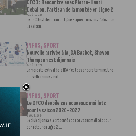
DFCO : Rencontre avec Pierre-Henri
Deballon, l’artisan de la montée en Ligue 2
7 AOÛT, 2026
Le DFCO est de retour en Ligue 2 après trois ans d’absence.
La saison...
INFOS
,
SPORT
Nouvelle arrivée à la JDA Basket, Shevon
Thompson est dijonnais
7 AOÛT, 2026
Le mercato estival de la JDA n’est pas encore terminé. Une
nouvelle recrue vient...
INFOS
,
SPORT
Le DFCO dévoile ses nouveaux maillots
pour la saison 2026-2027
6 AOÛT, 2026
Le club dijonnais a présenté ses nouveaux maillots pour
son retour en Ligue 2....