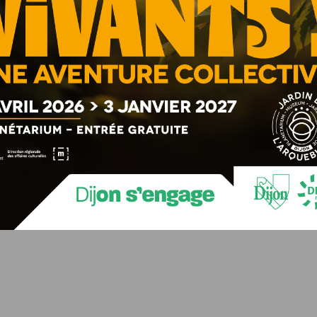
ut seconde chance » sont encore disponibles sur
la