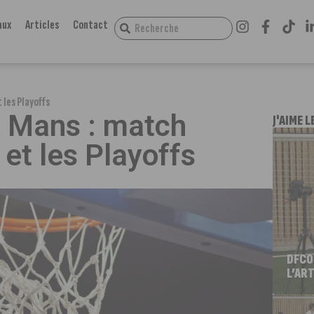
aux
Articles
Contact
 les Playoffs
e Mans : match
J'AIME L
 et les Playoffs
DFCO
L’ART