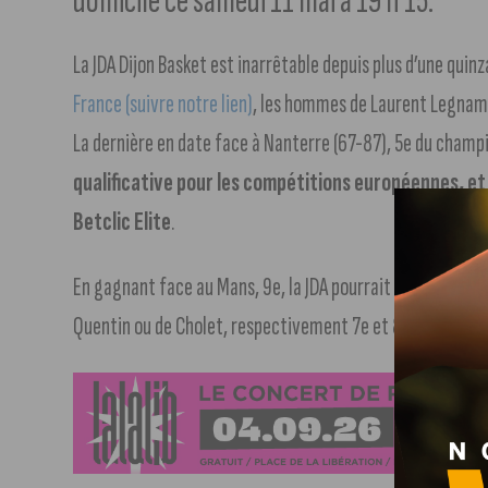
domicile ce samedi 11 mai à 19 h 15.
La JDA Dijon Basket est inarrêtable depuis plus d’une quin
France (suivre notre lien)
, les hommes de Laurent Legname
La dernière en date face à Nanterre (67-87), 5e du champi
qualificative pour les compétitions européennes, et
Betclic Elite
.
En gagnant face au Mans, 9e, la JDA pourrait se qualifier 
Quentin ou de Cholet, respectivement 7e et 8e.