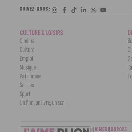
SUIVEZ-NOUS :
CULTURE & LOISIRS
D
Cinéma
Bo
Culture
Di
Emploi
G
Musique
J’
Patrimoine
T
Sorties
Sport
Un film, un livre, un son
©JAIMEDIJON2025