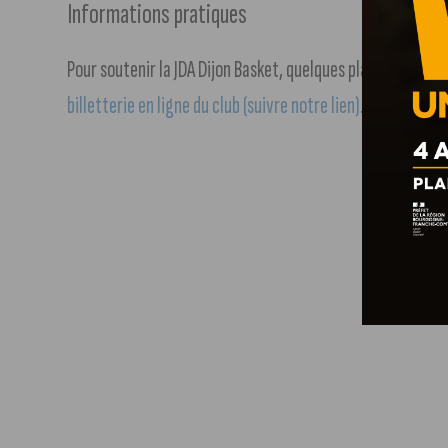
Informations pratiques
Pour soutenir la JDA Dijon Basket, quelques places « debo
billetterie en ligne du club (suivre notre lien)
.