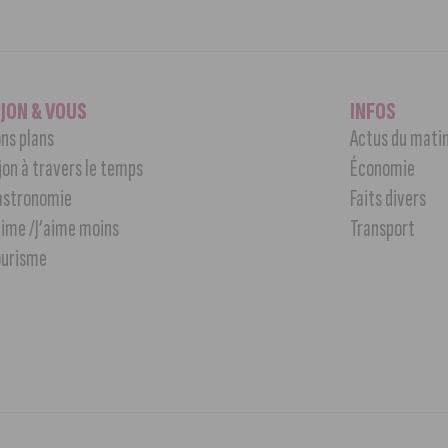
IJON & VOUS
INFOS
ns plans
Actus du mati
jon à travers le temps
Économie
astronomie
Faits divers
aime /J’aime moins
Transport
ourisme