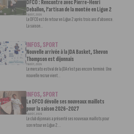
DFCO : Rencontre avec Pierre-Henri
Deballon, l’artisan de la montée en Ligue 2
7 AOÛT, 2026
Le DFCO est de retour en Ligue 2 après trois ans d’absence.
La saison...
INFOS
,
SPORT
Nouvelle arrivée à la JDA Basket, Shevon
Thompson est dijonnais
7 AOÛT, 2026
Le mercato estival de la JDA n’est pas encore terminé. Une
nouvelle recrue vient...
INFOS
,
SPORT
Le DFCO dévoile ses nouveaux maillots
pour la saison 2026-2027
6 AOÛT, 2026
Le club dijonnais a présenté ses nouveaux maillots pour
son retour en Ligue 2....