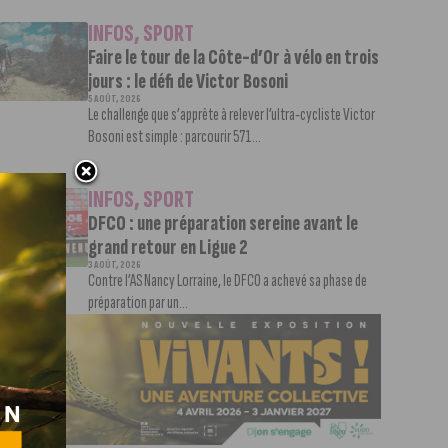
INFOS
,
SPORT
Faire le tour de la Côte-d’Or à vélo en trois
jours : le défi de Victor Bosoni
5 AOÛT, 2026
Le challenge que s’apprête à relever l’ultra-cycliste Victor
Bosoni est simple : parcourir 571...
INFOS
,
SPORT
DFCO : une préparation sereine avant le
grand retour en Ligue 2
3 AOÛT, 2026
Contre l’AS Nancy Lorraine, le DFCO a achevé sa phase de
préparation par un...