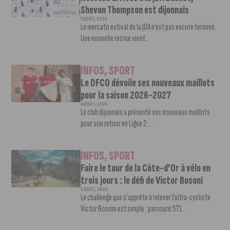
Shevon Thompson est dijonnais
7 AOÛT, 2026
Le mercato estival de la JDA n’est pas encore terminé.
Une nouvelle recrue vient...
INFOS
,
SPORT
Le DFCO dévoile ses nouveaux maillots
pour la saison 2026-2027
6 AOÛT, 2026
Le club dijonnais a présenté ses nouveaux maillots
pour son retour en Ligue 2....
INFOS
,
SPORT
Faire le tour de la Côte-d’Or à vélo en
trois jours : le défi de Victor Bosoni
5 AOÛT, 2026
Le challenge que s’apprête à relever l’ultra-cycliste
Victor Bosoni est simple : parcourir 571...