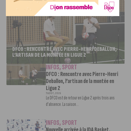
DFCO : RENCONTRE AVEC PIERRE-HENRI DEBALLON,
L’ARTISAN DE LA MONTÉE EN LIGUE 2
INFOS
,
SPORT
DFCO : Rencontre avec Pierre-Henri
Deballon, l’artisan de la montée en
Ligue 2
7 AOÛT, 2026
Le DFCO est de retour en Ligue 2 après trois ans
d’absence. La saison...
INFOS
,
SPORT
Nouvelle arrivée à la JDA Basket,