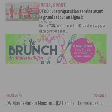
INFOS
,
SPORT
DFCO : une préparation sereine avant
le grand retour en Ligue 2
3 AOÛT, 2026
Contre l’AS Nancy Lorraine, le DFCO a achevé sa phase
de préparation par un...
PRÉCÉDENT
SUIVANT
JDA Dijon Basket-Le Mans : match décisif pour l’Europe et les Playoffs
JDA Handball. La finale de Coupe de France diffusée au Palais des Sports