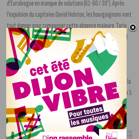
d’Euroleague en manque de solutions (61-60 / 30′). Après
l’expulsion du capitaine David Holston, les bourguignons vont
tout donner pour compenser cette absence majeure. Tariq
Owens s’active des deux côtés du parquet et la JDA reprend
le lead (66-68 / 33′). C’est le moment choisis par Glynn
Watson pour enfiler sa cape de super-héros. Le meneur de
l’ASVEL rebooste l’attaque villeurbannaise qui reprend
aussitôt le contrôle. Dans un money-time des plus indécis, la
JDA Bourgogne Dijon passe à côté d’un exploit et s’incline de 5
unités.
J'AIME LE DFCO