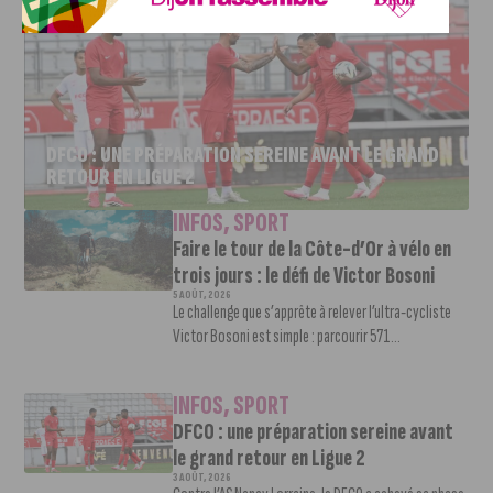
DFCO : UNE PRÉPARATION SEREINE AVANT LE GRAND
RETOUR EN LIGUE 2
INFOS
,
SPORT
Faire le tour de la Côte-d’Or à vélo en
trois jours : le défi de Victor Bosoni
5 AOÛT, 2026
Le challenge que s’apprête à relever l’ultra-cycliste
Victor Bosoni est simple : parcourir 571...
INFOS
,
SPORT
DFCO : une préparation sereine avant
le grand retour en Ligue 2
3 AOÛT, 2026