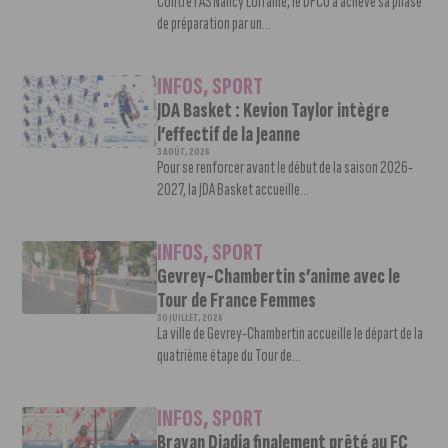
Contre l’AS Nancy Lorraine, le DFCO a achevé sa phase
de préparation par un...
INFOS
,
SPORT
JDA Basket : Kevion Taylor intègre
l’effectif de la Jeanne
3 AOÛT, 2026
Pour se renforcer avant le début de la saison 2026-
2027, la JDA Basket accueille...
INFOS
,
SPORT
Gevrey-Chambertin s’anime avec le
Tour de France Femmes
30 JUILLET, 2026
La ville de Gevrey-Chambertin accueille le départ de la
quatrième étape du Tour de...
INFOS
,
SPORT
Brayan Djadja finalement prêté au FC