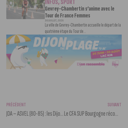
INFOS
,
SPORT
Gevrey-Chambertin s’anime avec le
Tour de France Femmes
30 JUILLET, 2026
La ville de Gevrey-Chambertin accueille le départ de la
quatrième étape du Tour de...
PRÉCÉDENT
SUIVANT
JDA – ASVEL (80-85) : les Dijonnais s’incline de peu
Le CFA SUP Bourgogne récompense ses meilleurs apprentis