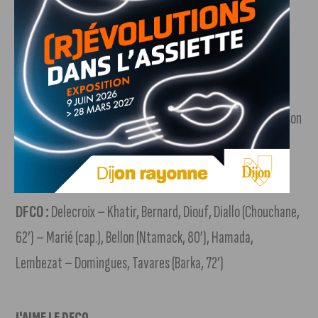
Arbitre :
Monsieur Zolota
But :
Jordan Marié (88’)
Avertissements :
Boutouatou (14’), Tavares (81’) et Masson
(90+4) pour le FCSM, Lembezat (54’) et Khatir (80’) pour le
DFCO
DFCO :
Delecroix – Khatir, Bernard, Diouf, Diallo (Chouchane,
62’) – Marié (cap.), Bellon (Ntamack, 80’), Hamada,
Lembezat – Domingues, Tavares (Barka, 72’)
J'AIME LE DFCO