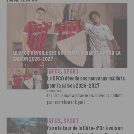
LE DFCO DÉVOILE SES NOUVEAUX MAILLOTS POUR LA
SAISON 2026-2027
INFOS
,
SPORT
Le DFCO dévoile ses nouveaux maillots
pour la saison 2026-2027
6 AOÛT, 2026
Le club dijonnais a présenté ses nouveaux maillots
pour son retour en Ligue 2....
INFOS
,
SPORT
Faire le tour de la Côte-d’Or à vélo en