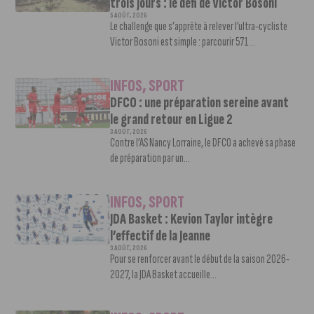
trois jours : le défi de Victor Bosoni
5 AOÛT, 2026
Le challenge que s’apprête à relever l’ultra-cycliste
Victor Bosoni est simple : parcourir 571...
INFOS
,
SPORT
DFCO : une préparation sereine avant
le grand retour en Ligue 2
3 AOÛT, 2026
Contre l’AS Nancy Lorraine, le DFCO a achevé sa phase
de préparation par un...
INFOS
,
SPORT
JDA Basket : Kevion Taylor intègre
l’effectif de la Jeanne
3 AOÛT, 2026
Pour se renforcer avant le début de la saison 2026-
2027, la JDA Basket accueille...