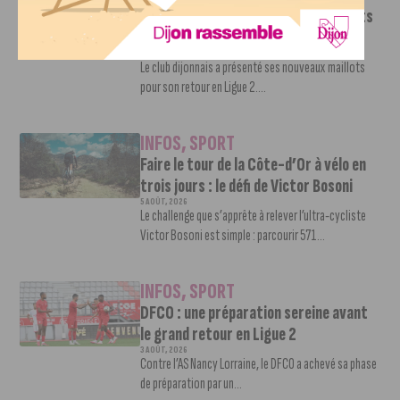
Le DFCO dévoile ses nouveaux maillots
pour la saison 2026-2027
6 AOÛT, 2026
Le club dijonnais a présenté ses nouveaux maillots
pour son retour en Ligue 2....
INFOS
,
SPORT
Faire le tour de la Côte-d’Or à vélo en
trois jours : le défi de Victor Bosoni
5 AOÛT, 2026
Le challenge que s’apprête à relever l’ultra-cycliste
Victor Bosoni est simple : parcourir 571...
INFOS
,
SPORT
DFCO : une préparation sereine avant
le grand retour en Ligue 2
3 AOÛT, 2026
Contre l’AS Nancy Lorraine, le DFCO a achevé sa phase
de préparation par un...