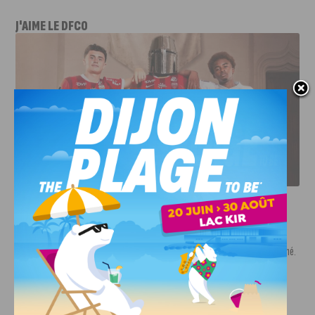
J'AIME LE DFCO
LE DFCO DÉVOILE SES NOUVEAUX MAILLOTS POUR LA
SAISON 2026-2027
INFOS
,
SPORT
Nouvelle arrivée à la JDA Basket,
Shevon Thompson est dijonnais
7 AOÛT, 2026
Le mercato estival de la JDA n’est pas encore terminé.
Une nouvelle recrue vient...
INFOS
,
SPORT