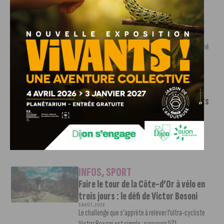
INFOS
,
SPORT
Nouvelle arrivée à la JDA Basket,
Shevon Thompson est dijonnais
7 AOÛT, 2026
Le mercato estival de la JDA n’est pas encore terminé.
Une nouvelle recrue vient...
INFOS
,
SPORT
Le DFCO dévoile ses nouveaux maillots
pour la saison 2026-2027
6 AOÛT, 2026
Le club dijonnais a présenté ses nouveaux maillots
pour son retour en Ligue 2....
INFOS
,
SPORT
Faire le tour de la Côte-d’Or à vélo en
trois jours : le défi de Victor Bosoni
5 AOÛT, 2026
Le challenge que s’apprête à relever l’ultra-cycliste
Victor Bosoni est simple : parcourir 571...