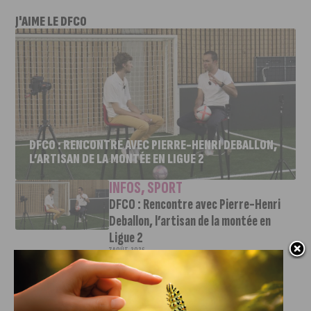
J'AIME LE DFCO
DFCO : RENCONTRE AVEC PIERRE-HENRI DEBALLON,
L’ARTISAN DE LA MONTÉE EN LIGUE 2
INFOS
,
SPORT
DFCO : Rencontre avec Pierre-Henri
Deballon, l’artisan de la montée en
Ligue 2
7 AOÛT, 2026
Le DFCO est de retour en Ligue 2 après trois ans
d’absence. La saison...