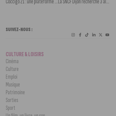
Coccigo 21 : une plateforme locale de financement participatif de projets d’entreprises
La SNCF Dijon recherche 3 alternants pour un Bac Pro Maintenance Équipement Industriel a Dijon.
SUIVEZ-NOUS :
CULTURE & LOISIRS
Cinéma
Culture
Emploi
Musique
Patrimoine
Sorties
Sport
Un film, un livre, un son