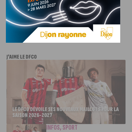
Stade Dijonnais se rapproche de la première partie de
tableau.
©
Depositphotos
J'AIME LE DFCO
LE DFCO DÉVOILE SES NOUVEAUX MAILLOTS POUR LA
SAISON 2026-2027
INFOS
,
SPORT