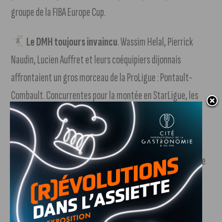
groupe de la FIBA Europe Cup.
Le DMH toujours invaincu
. Wassim Helal, Pierrick
Naudin, Lucien Auffret et leurs coéquipiers dijonnais
affrontaient un gros morceau de la ProLigue : Pontault-
Combault. Concurrentes pour la montée en StarLigue, les
deux équipes se sont finalement neutralisées. Score final :
32-32.
+ d’infos dans notre article
.
Le Stade Dijonnais créé la surprise !
Comme l’année
dernière, les rugbymen dijonnais ont battu Bédarrides à
domicile. L’équipe du Vaucluse était jusqu’alors leader
invaincu en Nationale 2 cette saison. Score final : 27-22. Le