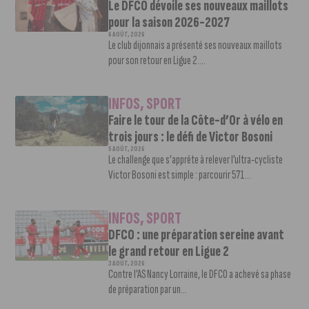
Le DFCO dévoile ses nouveaux maillots
pour la saison 2026-2027
6 AOÛT, 2026
Le club dijonnais a présenté ses nouveaux maillots
pour son retour en Ligue 2....
INFOS
,
SPORT
Faire le tour de la Côte-d’Or à vélo en
trois jours : le défi de Victor Bosoni
5 AOÛT, 2026
Le challenge que s’apprête à relever l’ultra-cycliste
Victor Bosoni est simple : parcourir 571...
INFOS
,
SPORT
DFCO : une préparation sereine avant
le grand retour en Ligue 2
3 AOÛT, 2026
Contre l’AS Nancy Lorraine, le DFCO a achevé sa phase
de préparation par un...