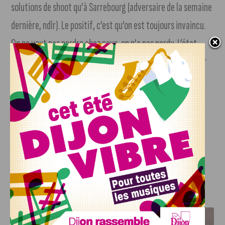
solutions de shoot qu’à Sarrebourg (adversaire de la semaine
dernière, ndlr). Le positif, c’est qu’on est toujours invaincu.
On ne veut pas perdre chez nous, on n’a pas perdu. L’état
d’esprit est toujours bon et les joueurs se sont battus. Pour
le résultat, c’est frustrant, mais aucune des deux équipes
n’a su faire un gros écart pour tuer le match », a déclaré le
coach de Dijon Mehdi Ighirri.
Prochain match à l’extérieur face à Nancy, 8e du
championnat, le vendredi 4 octobre à 20 h.
J'AIME LE DFCO