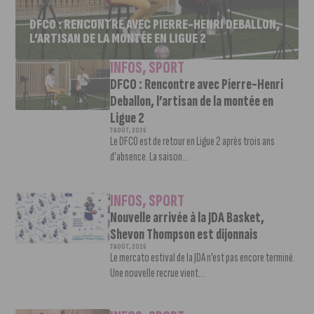
DFCO : RENCONTRE AVEC PIERRE-HENRI DEBALLON,
L’ARTISAN DE LA MONTÉE EN LIGUE 2
INFOS
,
SPORT
DFCO : Rencontre avec Pierre-Henri
Deballon, l’artisan de la montée en
Ligue 2
7 AOÛT, 2026
Le DFCO est de retour en Ligue 2 après trois ans
d’absence. La saison...
INFOS
,
SPORT
Nouvelle arrivée à la JDA Basket,
Shevon Thompson est dijonnais
7 AOÛT, 2026
Le mercato estival de la JDA n’est pas encore terminé.
Une nouvelle recrue vient...