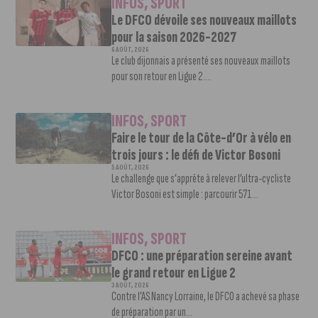
INFOS
,
SPORT
Le DFCO dévoile ses nouveaux maillots
pour la saison 2026-2027
6 AOÛT, 2026
Le club dijonnais a présenté ses nouveaux maillots
pour son retour en Ligue 2....
INFOS
,
SPORT
Faire le tour de la Côte-d’Or à vélo en
trois jours : le défi de Victor Bosoni
5 AOÛT, 2026
Le challenge que s’apprête à relever l’ultra-cycliste
Victor Bosoni est simple : parcourir 571...
INFOS
,
SPORT
DFCO : une préparation sereine avant
le grand retour en Ligue 2
3 AOÛT, 2026
Contre l’AS Nancy Lorraine, le DFCO a achevé sa phase
de préparation par un...