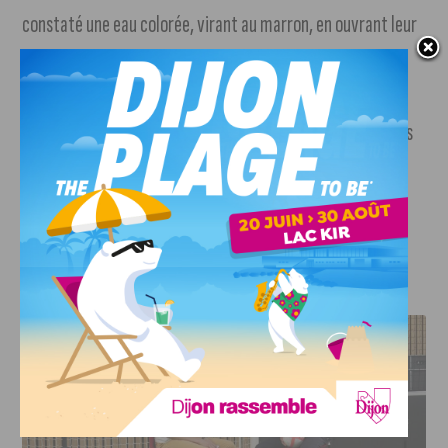
constaté une eau colorée, virant au marron, en ouvrant leur
robinet hier matin. La situation n’aura duré que quelques
heures. Les causes possibles : un changement brutal des
débits, des pressions ou du sens de circulation de l’eau dans
le réseau.
Crédit photo :
Depositphotos
J'AIME LE DFCO