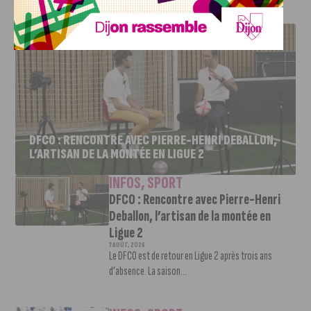
J'AIME LE DFCO
DFCO : RENCONTRE AVEC PIERRE-HENRI DEBALLON,
L’ARTISAN DE LA MONTÉE EN LIGUE 2
INFOS
,
SPORT
DFCO : Rencontre avec Pierre-Henri
Deballon, l’artisan de la montée en
Ligue 2
7 AOÛT, 2026
Le DFCO est de retour en Ligue 2 après trois ans
d’absence. La saison...