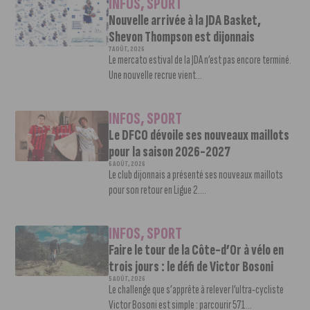
INFOS
,
SPORT
Nouvelle arrivée à la JDA Basket,
Shevon Thompson est dijonnais
7 AOÛT, 2026
Le mercato estival de la JDA n’est pas encore terminé.
Une nouvelle recrue vient...
INFOS
,
SPORT
Le DFCO dévoile ses nouveaux maillots
pour la saison 2026-2027
6 AOÛT, 2026
Le club dijonnais a présenté ses nouveaux maillots
pour son retour en Ligue 2....
INFOS
,
SPORT
Faire le tour de la Côte-d’Or à vélo en
trois jours : le défi de Victor Bosoni
5 AOÛT, 2026
Le challenge que s’apprête à relever l’ultra-cycliste
Victor Bosoni est simple : parcourir 571...