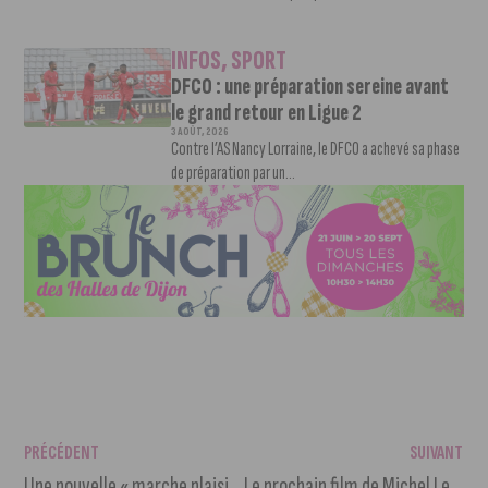
INFOS
,
SPORT
DFCO : une préparation sereine avant
le grand retour en Ligue 2
3 AOÛT, 2026
Contre l’AS Nancy Lorraine, le DFCO a achevé sa phase
de préparation par un...
PRÉCÉDENT
SUIVANT
Une nouvelle « marche plaisir » pour redécouvrir les hauteurs de Dijon
Le prochain film de Michel Leclerc ouvre son casting aux enfants à Dijon