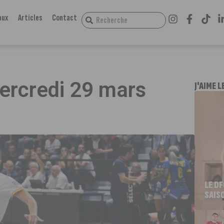
aux
Articles
Contact
mercredi 29 mars
J'AIME L
LE D
SAIS