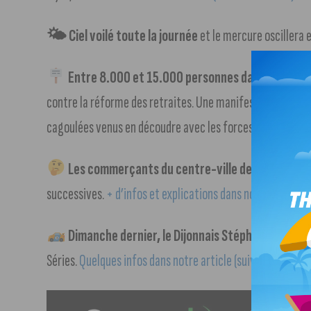
🌤 Ciel voilé toute la journée
et le mercure oscillera 
Entre 8.000 et 15.000 personnes dans les rues 
contre la réforme des retraites. Une manifestation sans 
cagoulées venus en découdre avec les forces de l’ordre.
Les commerçants du centre-ville de Dijon font p
successives.
+ d’infos et explications dans notre article (
Dimanche dernier, le Dijonnais Stéphane Perrin
a
Séries.
Quelques infos dans notre article (suivre notre lien