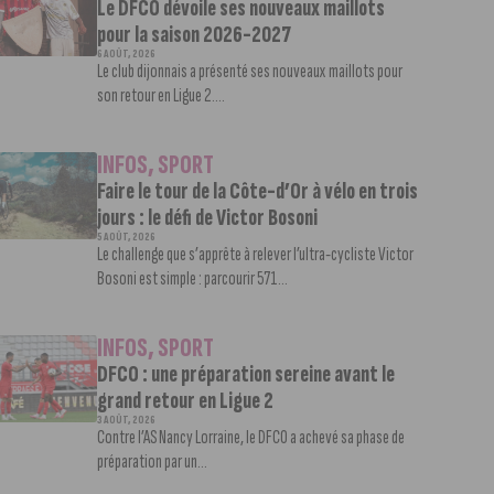
Le DFCO dévoile ses nouveaux maillots
pour la saison 2026-2027
6 AOÛT, 2026
Le club dijonnais a présenté ses nouveaux maillots pour
son retour en Ligue 2....
INFOS
,
SPORT
Faire le tour de la Côte-d’Or à vélo en trois
jours : le défi de Victor Bosoni
5 AOÛT, 2026
Le challenge que s’apprête à relever l’ultra-cycliste Victor
Bosoni est simple : parcourir 571...
INFOS
,
SPORT
DFCO : une préparation sereine avant le
grand retour en Ligue 2
3 AOÛT, 2026
Contre l’AS Nancy Lorraine, le DFCO a achevé sa phase de
préparation par un...