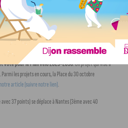
a voté la « féminisation » de 4 rues
dans le quartier
istoire de la France.
Les détails dans notre article (suivre
ont voté pour le Plan vélo 2023-2030
. Un projet qui vise à
Parmi les projets en cours, la Place du 30 octobre
notre article (suivre notre lien)
.
me avec 37 points) se déplace à Nantes (3ème avec 40