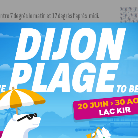
entre 7 degrés le matin et 17 degrés l’après-midi
.
hier
, suivant les sources, pour la 10ème manifestation
violence à l’exception d’une centaine de personnes
art de leurs craintes
suite aux manifestations
suivre notre lien)
.
 remporté les 12 heures du Mugello comptant pour les 24h
)
.