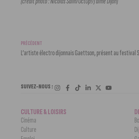
(crédit photo : Nicolas Salin/OctUp!/J’aime Dijon)
PRÉCÉDENT
L’artiste électro dijonnais Gaettson, présent au festival 
SUIVEZ-NOUS :
CULTURE & LOISIRS
D
Cinéma
Bo
Culture
Di
Emploi
G