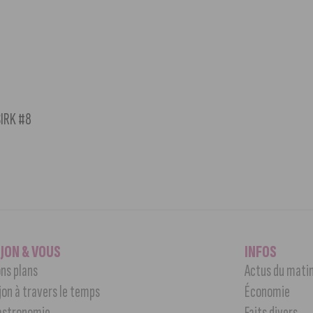
SIRK #8
IJON & VOUS
INFOS
ns plans
Actus du mati
jon à travers le temps
Économie
astronomie
Faits divers