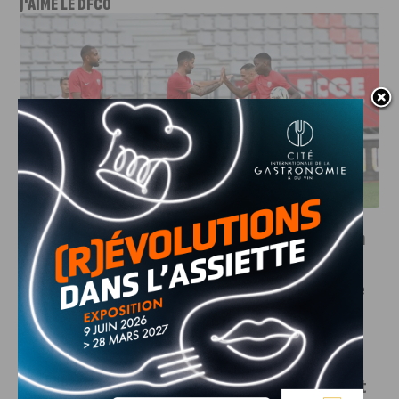
J'AIME LE DFCO
DFCO : UNE PRÉPARATION SEREINE AVANT LE GRAND
RETOUR EN LIGUE 2
INFOS
,
SPORT
Faire le tour de la Côte-d’Or à vélo en
trois jours : le défi de Victor Bosoni
5 AOÛT, 2026
Le challenge que s’apprête à relever l’ultra-cycliste
Victor Bosoni est simple : parcourir 571...
INFOS
,
SPORT
DFCO : une préparation sereine avant