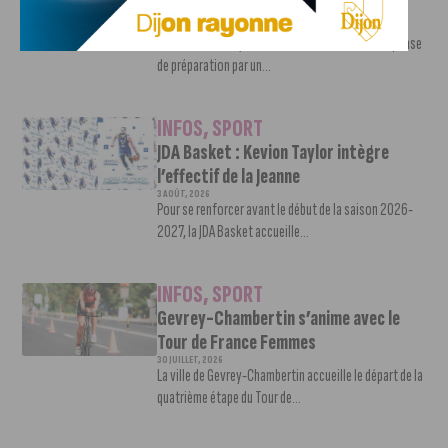
le grand retour en Ligue 2
3 AOÛT, 2026
Contre l’AS Nancy Lorraine, le DFCO a achevé sa phase
de préparation par un...
INFOS
,
SPORT
JDA Basket : Kevion Taylor intègre
l’effectif de la Jeanne
3 AOÛT, 2026
Pour se renforcer avant le début de la saison 2026-
2027, la JDA Basket accueille...
INFOS
,
SPORT
Gevrey-Chambertin s’anime avec le
Tour de France Femmes
30 JUILLET, 2026
La ville de Gevrey-Chambertin accueille le départ de la
quatrième étape du Tour de...