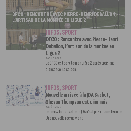
DFCO : RENCONTRE AVEC PIERRE-HENRI DEBALLON,
L’ARTISAN DE LA MONTÉE EN LIGUE 2
INFOS
,
SPORT
DFCO : Rencontre avec Pierre-Henri
Deballon, l’artisan de la montée en
Ligue 2
7 AOÛT, 2026
Le DFCO est de retour en Ligue 2 après trois ans
d’absence. La saison...
INFOS
,
SPORT
Nouvelle arrivée à la JDA Basket,
Shevon Thompson est dijonnais
7 AOÛT, 2026
Le mercato estival de la JDA n’est pas encore terminé.
Une nouvelle recrue vient...