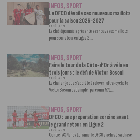
INFOS
,
SPORT
Le DFCO dévoile ses nouveaux maillots
pour la saison 2026-2027
6 AOÛT, 2026
Le club dijonnais a présenté ses nouveaux maillots
pour son retour en Ligue 2....
INFOS
,
SPORT
Faire le tour de la Côte-d’Or à vélo en
trois jours : le défi de Victor Bosoni
5 AOÛT, 2026
Le challenge que s’apprête à relever l’ultra-cycliste
Victor Bosoni est simple : parcourir 571...
INFOS
,
SPORT
DFCO : une préparation sereine avant
le grand retour en Ligue 2
3 AOÛT, 2026
Contre l’AS Nancy Lorraine, le DFCO a achevé sa phase