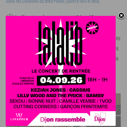
dans les colonnes du Bien Public (suivre notre lien).
Le directeur du recrutement Gérard Bonneau
quitte son poste au DFCO
, d’un commun accord avec le
club. Gérard Bonneau prend sa part de responsabilité pour les
résultats décevants de l’équipe en Ligue 2 la saison dernière.
Jean-Patrick Morel et Yohann Rivière composeront la cellule
de recrutement.
J'AIME LE DFCO