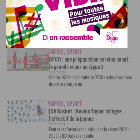
INFOS
,
SPORT
Faire le tour de la Côte-d’Or à vélo en
trois jours : le défi de Victor Bosoni
5 AOÛT, 2026
Le challenge que s’apprête à relever l’ultra-cycliste
Victor Bosoni est simple : parcourir 571...
INFOS
,
SPORT
DFCO : une préparation sereine avant
le grand retour en Ligue 2
3 AOÛT, 2026
Contre l’AS Nancy Lorraine, le DFCO a achevé sa phase
de préparation par un...
INFOS
,
SPORT
JDA Basket : Kevion Taylor intègre
l’effectif de la Jeanne
3 AOÛT, 2026
Pour se renforcer avant le début de la saison 2026-
2027, la JDA Basket accueille...