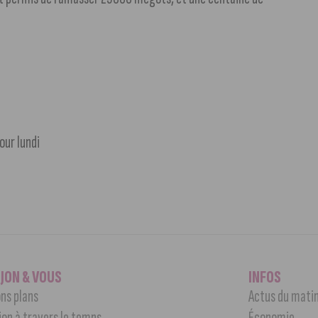
our lundi
IJON & VOUS
INFOS
ns plans
Actus du mati
jon à travers le temps
Économie