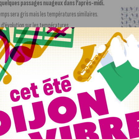
c quelques passages nuageux dans l’après-midi.
emps sera gris mais les températures similaires.
s d’évolution sur les températures.
ire ce matin de Léa Ferney en para tennis de table
. La
qualifie pour les phases finales de la compétition. Un
pongiste. Les Jeux sont à suivre sur France Télévisions.
is en Côte d’Or
, dont une trentaine sur Dijon, dès le début
int-Nicolas-lès-Cîteaux. Dans le même temps, des