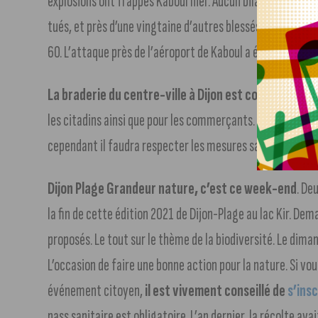
explosions ont frappés Kaboul hier. Aucun bilan officiel po
tués, et près d’une vingtaine d’autres blessés. Selon diff
60. L’attaque près de l’aéroport de Kaboul a été revendiqu
La braderie du centre-ville à Dijon est confirmée p
les citadins ainsi que pour les commerçants. Elle se tiend
cependant il faudra respecter les mesures sanitaires, ave
Dijon Plage Grandeur nature, c’est ce week-end
. De
la fin de cette édition 2021 de Dijon-Plage au lac Kir. De
proposés. Le tout sur le thème de la biodiversité. Le dim
L’occasion de faire une bonne action pour la nature. Si vo
événement citoyen,
il est vivement conseillé de
s’insc
pass sanitaire est obligatoire. L’an dernier, la récolte 