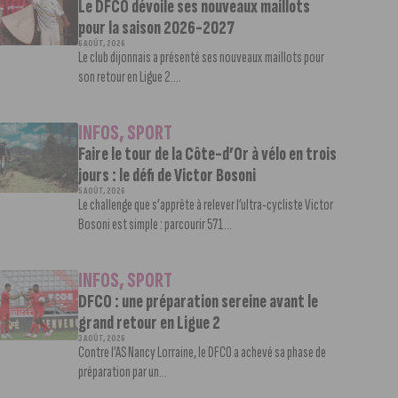
Le DFCO dévoile ses nouveaux maillots
pour la saison 2026-2027
6 AOÛT, 2026
Le club dijonnais a présenté ses nouveaux maillots pour
son retour en Ligue 2....
INFOS
,
SPORT
Faire le tour de la Côte-d’Or à vélo en trois
jours : le défi de Victor Bosoni
5 AOÛT, 2026
Le challenge que s’apprête à relever l’ultra-cycliste Victor
Bosoni est simple : parcourir 571...
INFOS
,
SPORT
DFCO : une préparation sereine avant le
grand retour en Ligue 2
3 AOÛT, 2026
Contre l’AS Nancy Lorraine, le DFCO a achevé sa phase de
préparation par un...