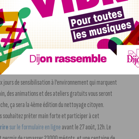
ur l’instant, mais au moins treize militaires américains
érentes sources, le nombre de victimes varie enttre 13 et
ée par l’Etat Islamique.
our début septembre
. Un évènement incontournable pour
ra du 3 au 5 septembre. L’autorisation a été délivrée,
c en tête le port du masque sur l’ensemble de la braderie.
ux jours de sensibilisation à l’environnement qui marquent
main, des animations et des ateliers gratuits vous seront
anche, ça sera la 4ème édition du nettoyage citoyen.
us souhaitez prêter main forte et participer à cet
rire
sur le formulaire en ligne
avant le 27 août, 12h. Le
avait permis de ramasser 23000 mégots, et une centaine de