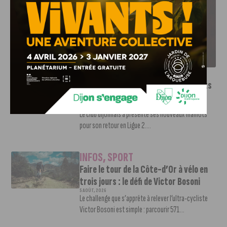
LE DFCO DÉVOILE SES NOUVEAUX MAILLOTS POUR LA
SAISON 2026-2027
INFOS
,
SPORT
Le DFCO dévoile ses nouveaux maillots
pour la saison 2026-2027
6 AOÛT, 2026
Le club dijonnais a présenté ses nouveaux maillots
pour son retour en Ligue 2....
INFOS
,
SPORT
Faire le tour de la Côte-d’Or à vélo en
trois jours : le défi de Victor Bosoni
5 AOÛT, 2026
Le challenge que s’apprête à relever l’ultra-cycliste
Victor Bosoni est simple : parcourir 571...