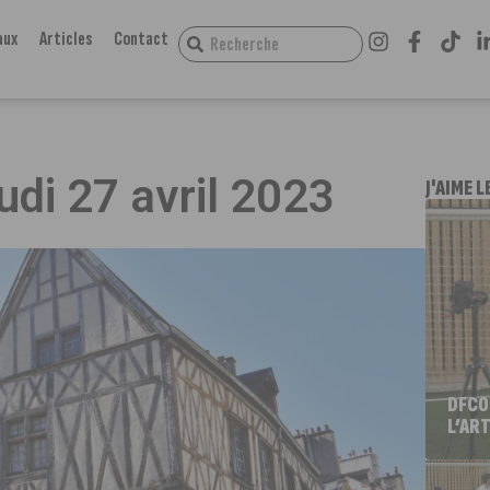
aux
Articles
Contact
udi 27 avril 2023
J'AIME L
DFCO
L’ART