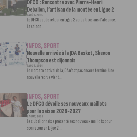
DFCO : Rencontre avec Pierre-Henri
Deballon, l’artisan de la montée en Ligue 2
7 AOÛT, 2026
Le DFCO est de retour en Ligue 2 après trois ans d’absence.
La saison...
INFOS
,
SPORT
Nouvelle arrivée à la JDA Basket, Shevon
Thompson est dijonnais
7 AOÛT, 2026
Le mercato estival de la JDA n’est pas encore terminé. Une
nouvelle recrue vient...
INFOS
,
SPORT
Le DFCO dévoile ses nouveaux maillots
pour la saison 2026-2027
6 AOÛT, 2026
Le club dijonnais a présenté ses nouveaux maillots pour
son retour en Ligue 2....