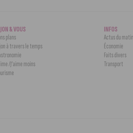
IJON & VOUS
INFOS
ns plans
Actus du mati
jon à travers le temps
Économie
astronomie
Faits divers
aime /J’aime moins
Transport
ourisme