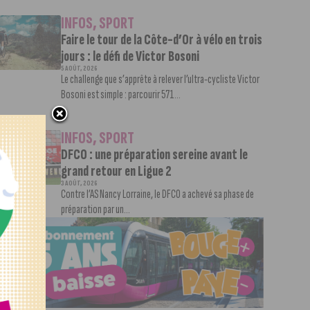
INFOS
,
SPORT
Faire le tour de la Côte-d’Or à vélo en trois
jours : le défi de Victor Bosoni
5 AOÛT, 2026
Le challenge que s’apprête à relever l’ultra-cycliste Victor
Bosoni est simple : parcourir 571...
INFOS
,
SPORT
DFCO : une préparation sereine avant le
grand retour en Ligue 2
3 AOÛT, 2026
Contre l’AS Nancy Lorraine, le DFCO a achevé sa phase de
préparation par un...