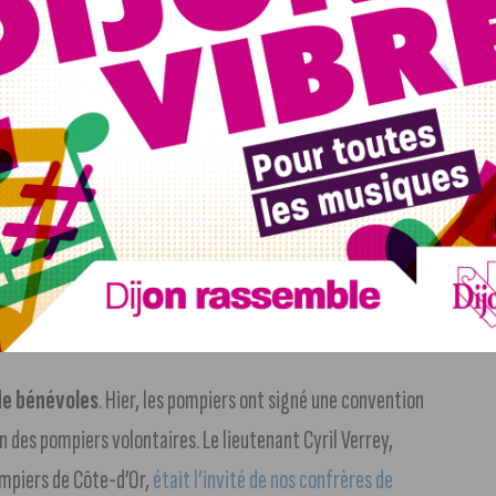
rtes ouvertes demain de 17h à 20h
. Le lycée Saint-
s élèves jusqu’au BAC général, technologique ou
de baisser en Côte d’Or
. On compte 18.000 demandeurs
 % sur un trimestre et de 1,6% sur un an. Dans la région
un trimestre (soit une baisse de 2,8 % sur un an).
de bénévoles
. Hier, les pompiers ont signé une convention
on des pompiers volontaires. Le lieutenant Cyril Verrey,
mpiers de Côte-d’Or,
était l’invité de nos confrères de