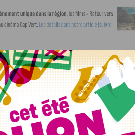
énement unique dans la région
, les films « Retour vers
 au cinéma Cap Vert.
Les détails dans notre article (suivre
s.
Comptez 10 degrés pour la matinée, 15 degrés pour
 est l’un des symboles de Dijon
:
la Maison aux trois
00.000 euros seront nécessaires pour les travaux de
ails dans l’article de nos confrères du Bien Public (suivre