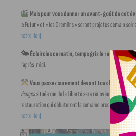
Mais pour vous donner un avant-goût de cet év
le Futur » et « les Gremlins » seront projetés demain soir
notre lien)
.
🌤 Éclaircies ce matin, temps gris le reste du temp
l’après-midi.
Vous passez surement devant tous les jours, elle
visages
située rue de la Liberté sera rénovée. 6 mois et 5
restauration qui débuteront la semaine prochaine.
Les dét
notre lien)
.