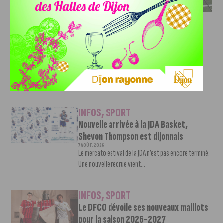
INFOS
,
SPORT
DFCO : Rencontre avec Pierre-Henri
Deballon, l’artisan de la montée en
Ligue 2
7 AOÛT, 2026
Le DFCO est de retour en Ligue 2 après trois ans
d’absence. La saison...
INFOS
,
SPORT
Nouvelle arrivée à la JDA Basket,
Shevon Thompson est dijonnais
7 AOÛT, 2026
Le mercato estival de la JDA n’est pas encore terminé.
Une nouvelle recrue vient...
INFOS
,
SPORT
Le DFCO dévoile ses nouveaux maillots
pour la saison 2026-2027