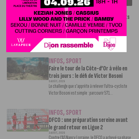
INFOS
,
SPORT
Le DFCO dévoile ses nouveaux maillots
pour la saison 2026-2027
6 AOÛT, 2026
Le club dijonnais a présenté ses nouveaux maillots
pour son retour en Ligue 2....
INFOS
,
SPORT
Faire le tour de la Côte-d’Or à vélo en
trois jours : le défi de Victor Bosoni
5 AOÛT, 2026
Le challenge que s’apprête à relever l’ultra-cycliste
Victor Bosoni est simple : parcourir 571...
INFOS
,
SPORT
DFCO : une préparation sereine avant
le grand retour en Ligue 2
3 AOÛT, 2026
Contre l’AS Nancy Lorraine, le DFCO a achevé sa phase