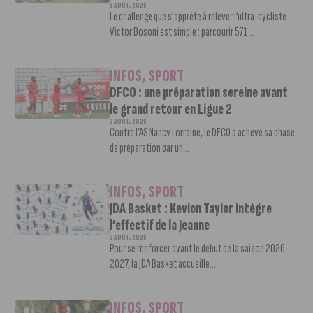
5 AOÛT, 2026
Le challenge que s’apprête à relever l’ultra-cycliste
Victor Bosoni est simple : parcourir 571...
INFOS
,
SPORT
DFCO : une préparation sereine avant
le grand retour en Ligue 2
3 AOÛT, 2026
Contre l’AS Nancy Lorraine, le DFCO a achevé sa phase
de préparation par un...
INFOS
,
SPORT
JDA Basket : Kevion Taylor intègre
l’effectif de la Jeanne
3 AOÛT, 2026
Pour se renforcer avant le début de la saison 2026-
2027, la JDA Basket accueille...
INFOS
,
SPORT