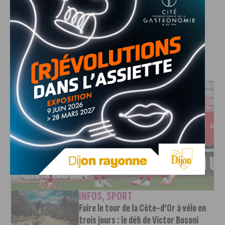
dernier billet « infos du matin » sous les couleurs de J’Aime
Dijon. Merci beaucoup Benoit !
Les infos du matin seront de
retour lundi 29 aout !
J'AIME LE DFCO
DFCO : UNE PRÉPARATION SEREINE AVANT LE GRAND
RETOUR EN LIGUE 2
INFOS
,
SPORT
Faire le tour de la Côte-d’Or à vélo en
trois jours : le défi de Victor Bosoni