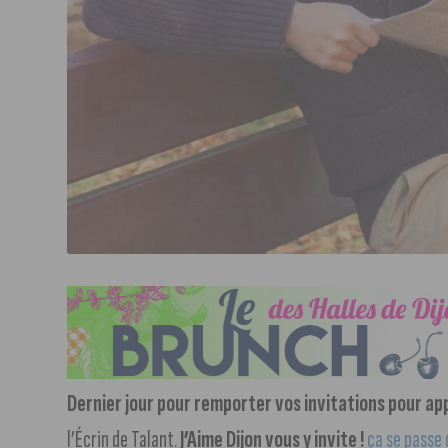
Dernier jour pour remporter vos invitations pour ap
l’Écrin de Talant.
J’Aime Dijon vous y invite !
ça se passe 