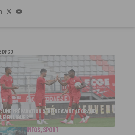
E DFCO
 : UNE PRÉPARATION SEREINE AVANT LE GRAND
UR EN LIGUE 2
INFOS
,
SPORT