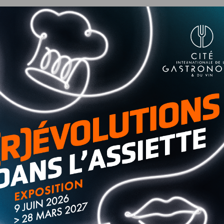
nse pour son travail.
Les détails dans notre article
.
ce. Il faut aussi gratter le pare-brise ce matin puisque le
-midi, comptez seulement 4 degrés.
u public ce week-end
pour cause de compétition
ntre les violences faites aux femmes et aux filles
. Dijon
tte. Une journée d’hommage est prévue aujourd’hui, avec