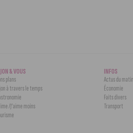
IJON & VOUS
INFOS
ns plans
Actus du mati
jon à travers le temps
Économie
astronomie
Faits divers
aime /J’aime moins
Transport
ourisme