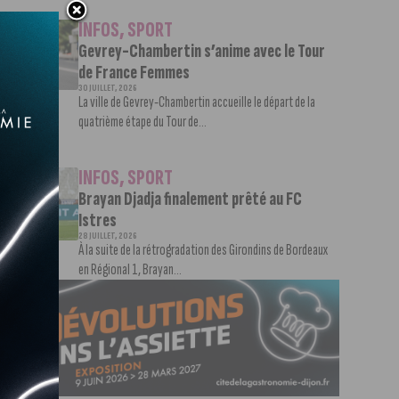
INFOS
,
SPORT
Gevrey-Chambertin s’anime avec le Tour
de France Femmes
30 JUILLET, 2026
La ville de Gevrey-Chambertin accueille le départ de la
quatrième étape du Tour de...
INFOS
,
SPORT
Brayan Djadja finalement prêté au FC
Istres
28 JUILLET, 2026
À la suite de la rétrogradation des Girondins de Bordeaux
en Régional 1, Brayan...