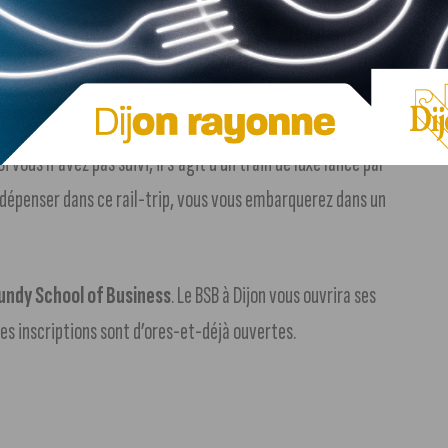
ticle)
, ainsi qu’une autre sur les grilles du jardin Darcy. Un
e, est prévu à 17h30, un message lu sera dédié aux jeunes
ue samedi à Dijon.
Si vous n’avez pas suivi, il s’agit d’un train de luxe lancé par
à dépenser dans ce rail-trip, vous vous embarquerez dans un
undy School of Business
. Le BSB à Dijon vous ouvrira ses
es inscriptions sont d’ores-et-déjà ouvertes.