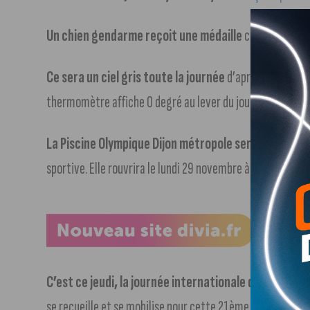
Un chien gendarme reçoit une médaille
comme récompe
Ce sera un ciel gris toute la journée
d’après Météo Fran
thermomètre affiche 0 degré au lever du jour. Cet après
La Piscine Olympique Dijon métropole sera fermée a
sportive. Elle rouvrira le lundi 29 novembre à 10 heures.
C’est ce jeudi, la journée internationale de lutte co
se recueille et se mobilise pour cette 21ème année de lu