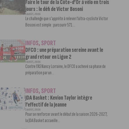
Faire le tour de la Côte-d’Or à vélo en trois
jours : le défi de Victor Bosoni
5 AOÛT, 2026
Le challenge que s’apprête à relever l’ultra-cycliste Victor
Bosoni est simple : parcourir 571...
INFOS
,
SPORT
DFCO : une préparation sereine avant le
grand retour en Ligue 2
3 AOÛT, 2026
Contre l’AS Nancy Lorraine, le DFCO a achevé sa phase de
préparation par un...
INFOS
,
SPORT
JDA Basket : Kevion Taylor intègre
l’effectif de la Jeanne
3 AOÛT, 2026
Pour se renforcer avant le début de la saison 2026-2027,
la JDA Basket accueille...