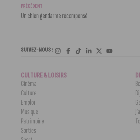
PRÉCÉDENT
Un chien gendarme récompensé
SUIVEZ-NOUS :
CULTURE & LOISIRS
D
Cinéma
Bo
Culture
Di
Emploi
G
Musique
J’
Patrimoine
T
Sorties
Sport