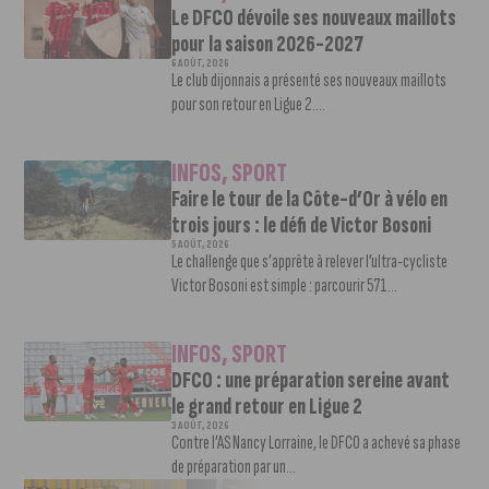
Le DFCO dévoile ses nouveaux maillots
pour la saison 2026-2027
6 AOÛT, 2026
Le club dijonnais a présenté ses nouveaux maillots
pour son retour en Ligue 2....
INFOS
,
SPORT
Faire le tour de la Côte-d’Or à vélo en
trois jours : le défi de Victor Bosoni
5 AOÛT, 2026
Le challenge que s’apprête à relever l’ultra-cycliste
Victor Bosoni est simple : parcourir 571...
INFOS
,
SPORT
DFCO : une préparation sereine avant
le grand retour en Ligue 2
3 AOÛT, 2026
Contre l’AS Nancy Lorraine, le DFCO a achevé sa phase
de préparation par un...