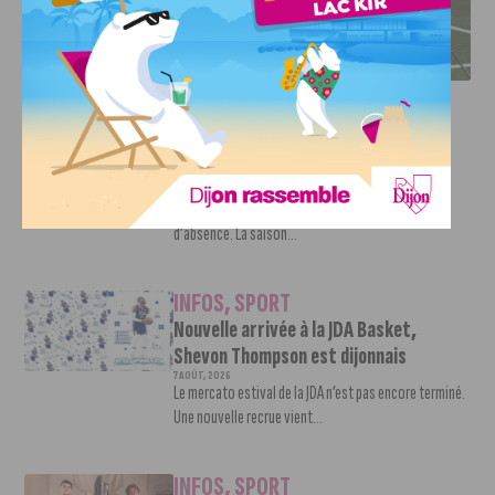
DFCO : RENCONTRE AVEC PIERRE-HENRI DEBALLON,
L’ARTISAN DE LA MONTÉE EN LIGUE 2
INFOS
,
SPORT
DFCO : Rencontre avec Pierre-Henri
Deballon, l’artisan de la montée en
Ligue 2
7 AOÛT, 2026
Le DFCO est de retour en Ligue 2 après trois ans
d’absence. La saison...
INFOS
,
SPORT
Nouvelle arrivée à la JDA Basket,
Shevon Thompson est dijonnais
7 AOÛT, 2026
Le mercato estival de la JDA n’est pas encore terminé.
Une nouvelle recrue vient...
INFOS
,
SPORT