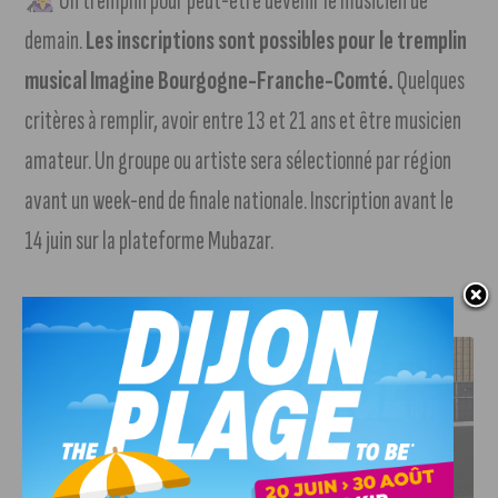
Un tremplin pour peut-être devenir le musicien de
demain.
Les inscriptions sont possibles pour le tremplin
musical Imagine Bourgogne-Franche-Comté.
Quelques
critères à remplir, avoir entre 13 et 21 ans et être musicien
amateur. Un groupe ou artiste sera sélectionné par région
avant un week-end de finale nationale. Inscription avant le
14 juin sur la plateforme Mubazar.
J'AIME LE DFCO