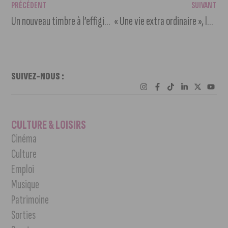
PRÉCÉDENT
SUIVANT
Un nouveau timbre à l’effigie de l’ingénieur dijonnais Gustave Eiffel
« Une vie extra ordinaire », la nouvelle expo au jardin Darcy
SUIVEZ-NOUS :
CULTURE & LOISIRS
Cinéma
Culture
Emploi
Musique
Patrimoine
Sorties