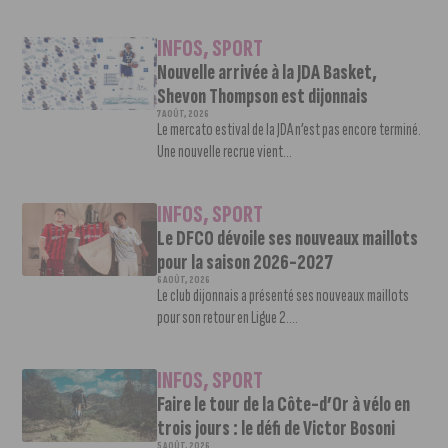
INFOS
,
SPORT
Nouvelle arrivée à la JDA Basket,
Shevon Thompson est dijonnais
7 AOÛT, 2026
Le mercato estival de la JDA n’est pas encore terminé.
Une nouvelle recrue vient...
INFOS
,
SPORT
Le DFCO dévoile ses nouveaux maillots
pour la saison 2026-2027
6 AOÛT, 2026
Le club dijonnais a présenté ses nouveaux maillots
pour son retour en Ligue 2....
INFOS
,
SPORT
Faire le tour de la Côte-d’Or à vélo en
trois jours : le défi de Victor Bosoni
5 AOÛT, 2026