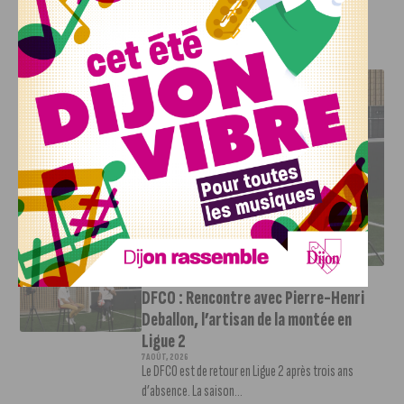
J'AIME LE DFCO
DFCO : RENCONTRE AVEC PIERRE-HENRI DEBALLON,
L’ARTISAN DE LA MONTÉE EN LIGUE 2
INFOS
,
SPORT
DFCO : Rencontre avec Pierre-Henri
Deballon, l’artisan de la montée en
Ligue 2
7 AOÛT, 2026
Le DFCO est de retour en Ligue 2 après trois ans
d’absence. La saison...