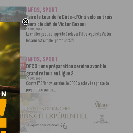
INFOS
,
SPORT
Faire le tour de la Côte-d’Or à vélo en trois
jours : le défi de Victor Bosoni
5 AOÛT, 2026
Le challenge que s’apprête à relever l’ultra-cycliste Victor
Bosoni est simple : parcourir 571...
INFOS
,
SPORT
DFCO : une préparation sereine avant le
grand retour en Ligue 2
3 AOÛT, 2026
Contre l’AS Nancy Lorraine, le DFCO a achevé sa phase de
préparation par un...