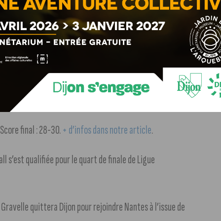
t de retour pour une deuxième édition à Beaune, du 13 au 15
e et internationale.
+ d’infos dans notre article
.
 face au leader Nancy. Score final : 0-1.
+ d’infos dans
Score final : 28-30.
+ d’infos dans notre article
.
l s’est qualifiée pour le quart de finale de Ligue
 Gravelle quittera Dijon pour rejoindre Nantes à l’issue de