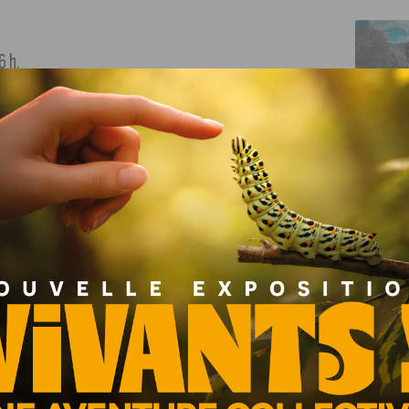
6 h.
e ukrainien sera organisé sur la place de la Libération, en
ng le 10 mars 2025, de 10h à 17h, à la CCI Côte-d’Or–
voir dans le secteur de l’hôtellerie-restauration.
tion 2025 a réuni plus de 20 000 personnes à Chevigny-Saint-