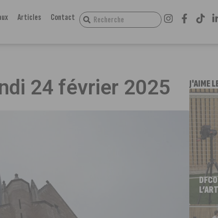
aux
Articles
Contact
undi 24 février 2025
J'AIME L
DFCO
L’ART