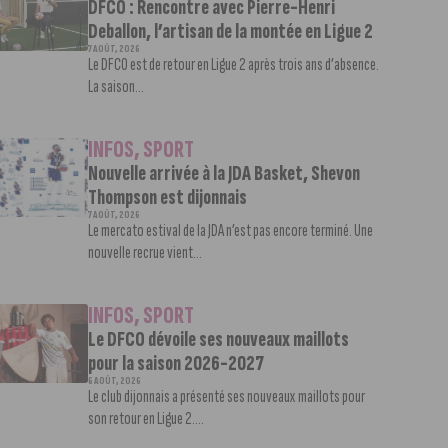
DFCO : Rencontre avec Pierre-Henri
Deballon, l’artisan de la montée en Ligue 2
7 AOÛT, 2026
Le DFCO est de retour en Ligue 2 après trois ans d’absence.
La saison...
INFOS
,
SPORT
Nouvelle arrivée à la JDA Basket, Shevon
Thompson est dijonnais
7 AOÛT, 2026
Le mercato estival de la JDA n’est pas encore terminé. Une
nouvelle recrue vient...
INFOS
,
SPORT
Le DFCO dévoile ses nouveaux maillots
pour la saison 2026-2027
6 AOÛT, 2026
Le club dijonnais a présenté ses nouveaux maillots pour
son retour en Ligue 2....