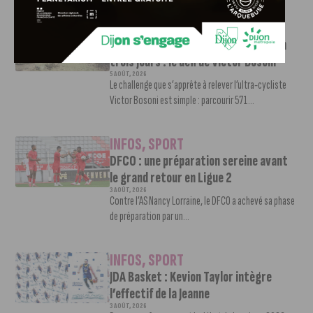
INFOS
,
SPORT
Faire le tour de la Côte-d’Or à vélo en
trois jours : le défi de Victor Bosoni
5 AOÛT, 2026
Le challenge que s’apprête à relever l’ultra-cycliste
Victor Bosoni est simple : parcourir 571...
INFOS
,
SPORT
DFCO : une préparation sereine avant
le grand retour en Ligue 2
3 AOÛT, 2026
Contre l’AS Nancy Lorraine, le DFCO a achevé sa phase
de préparation par un...
INFOS
,
SPORT
JDA Basket : Kevion Taylor intègre
l’effectif de la Jeanne
3 AOÛT, 2026