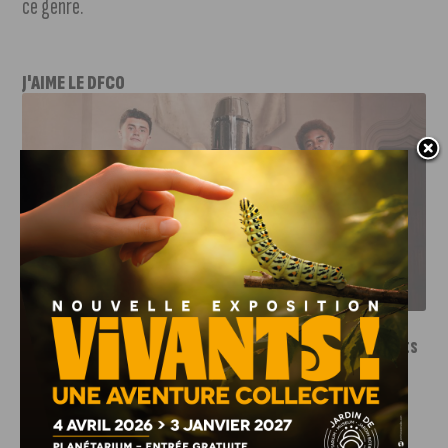
ce genre.
J'AIME LE DFCO
LE DFCO DÉVOILE SES NOUVEAUX MAILLOTS POUR LA
SAISON 2026-2027
INFOS
,
SPORT
Le DFCO dévoile ses nouveaux maillots
pour la saison 2026-2027
6 AOÛT, 2026
Le club dijonnais a présenté ses nouveaux maillots
pour son retour en Ligue 2....