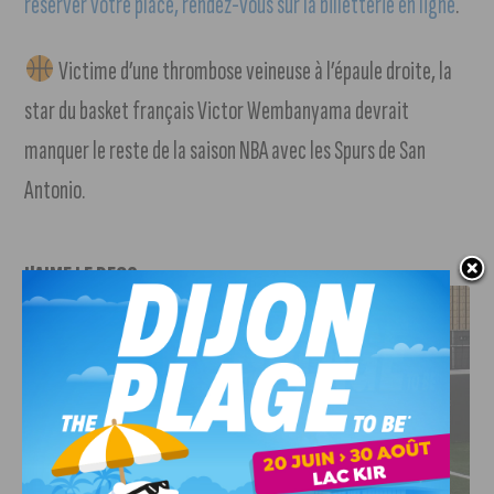
réserver votre place, rendez-vous sur la billetterie en ligne
.
Victime d’une thrombose veineuse à l’épaule droite, la
star du basket français Victor Wembanyama devrait
manquer le reste de la saison NBA avec les Spurs de San
Antonio.
J'AIME LE DFCO
DFCO : RENCONTRE AVEC PIERRE-HENRI DEBALLON,
L’ARTISAN DE LA MONTÉE EN LIGUE 2