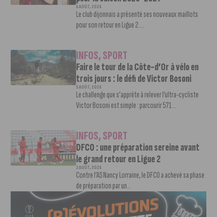
6 AOÛT, 2026
Le club dijonnais a présenté ses nouveaux maillots
pour son retour en Ligue 2....
INFOS
,
SPORT
Faire le tour de la Côte-d’Or à vélo en
trois jours : le défi de Victor Bosoni
5 AOÛT, 2026
Le challenge que s’apprête à relever l’ultra-cycliste
Victor Bosoni est simple : parcourir 571...
INFOS
,
SPORT
DFCO : une préparation sereine avant
le grand retour en Ligue 2
3 AOÛT, 2026
Contre l’AS Nancy Lorraine, le DFCO a achevé sa phase
de préparation par un...