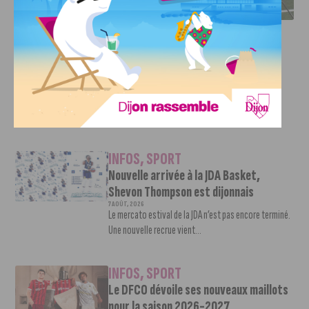
INFOS
,
SPORT
DFCO : Rencontre avec Pierre-Henri
Deballon, l’artisan de la montée en
Ligue 2
7 AOÛT, 2026
Le DFCO est de retour en Ligue 2 après trois ans
d’absence. La saison...
INFOS
,
SPORT
Nouvelle arrivée à la JDA Basket,
Shevon Thompson est dijonnais
7 AOÛT, 2026
Le mercato estival de la JDA n’est pas encore terminé.
Une nouvelle recrue vient...
INFOS
,
SPORT
Le DFCO dévoile ses nouveaux maillots
pour la saison 2026-2027