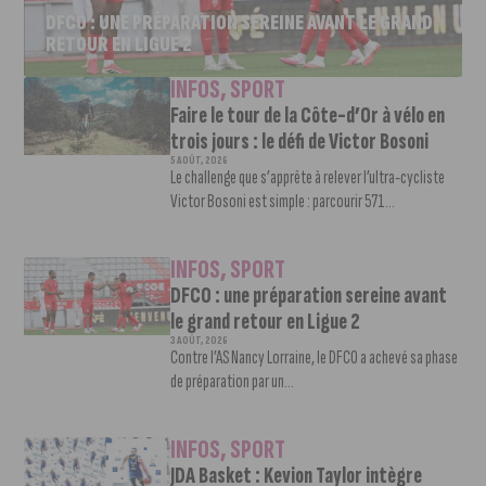
DFCO : UNE PRÉPARATION SEREINE AVANT LE GRAND
RETOUR EN LIGUE 2
INFOS
,
SPORT
Faire le tour de la Côte-d’Or à vélo en
trois jours : le défi de Victor Bosoni
5 AOÛT, 2026
Le challenge que s’apprête à relever l’ultra-cycliste
Victor Bosoni est simple : parcourir 571...
INFOS
,
SPORT
DFCO : une préparation sereine avant
le grand retour en Ligue 2
3 AOÛT, 2026
Contre l’AS Nancy Lorraine, le DFCO a achevé sa phase
de préparation par un...
INFOS
,
SPORT
JDA Basket : Kevion Taylor intègre