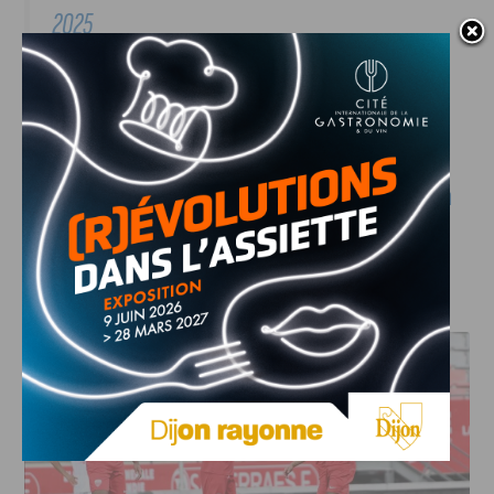
2025
Informations pratiques
Pour réserver votre place, rendez-vous sur la
billetterie en
ligne (suivre le lien)
.
J'AIME LE DFCO