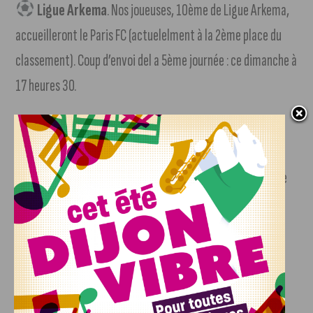
Ligue Arkema
. Nos joueuses, 10ème de Ligue Arkema,
accueilleront le Paris FC (actuelelment à la 2ème place du
classement). Coup d’envoi del a 5ème journée : ce dimanche à
17 heures 30.
JDA Dijon Handball
. 8ème journée de Ligue Butagaz
Energie pour Dijon, demain à 19 heures 30, sur le terrain du
St-Amand Handball. Dijon pointe pour le moment à la 8ème
place avec 13 points.
Dijon Métropole Handball
. Les garçons, 15ème au
classement de Liqui Moly Starligue, joueront ce soir, sur le
terrain de Saint-Raphael ; coup d’envoi à 20 heures, pour le