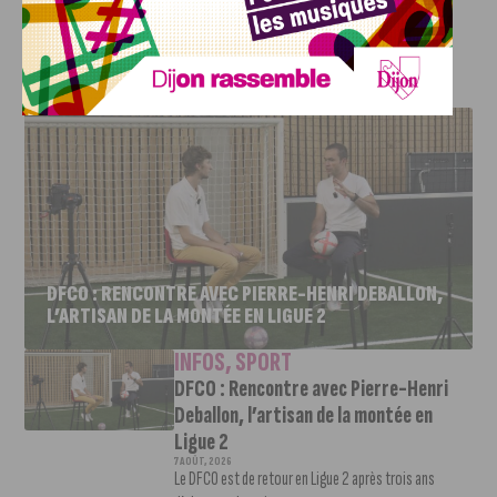
compte de la 7me journée.
J'AIME LE DFCO
DFCO : RENCONTRE AVEC PIERRE-HENRI DEBALLON,
L’ARTISAN DE LA MONTÉE EN LIGUE 2
INFOS
,
SPORT
DFCO : Rencontre avec Pierre-Henri
Deballon, l’artisan de la montée en
Ligue 2
7 AOÛT, 2026
Le DFCO est de retour en Ligue 2 après trois ans