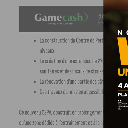
La construction du Centre de Performance et 
niveaux.
La création d’une extension de 270m², adossée 
sanitaires et des locaux de stockage de matéri
La rénovation d’une partie des bâtiments d’hé
Des travaux de mise en accessibilité pour les p
Ce nouveau C2PA, construit en prolongement des installat
qu’une zone dédiée à l’entraînement et à la récupération