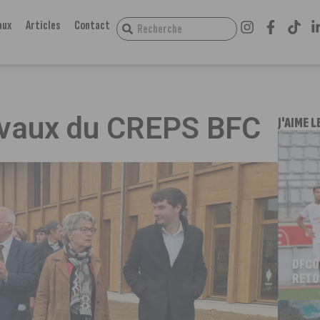
aux
Articles
Contact
ravaux du CREPS BFC
J'AIME L
DFCO
RETO