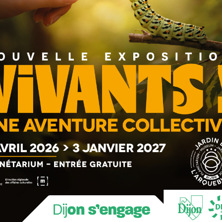
de Préparation Athlétique (C2PA) de 1345m² sur deux
au gymnase Jacob, qui regroupe les vestiaires, les
el.
bergement et d’accueil.
ersonnes à mobilité réduite.
ions existantes, intègre des espaces médicaux, ainsi
 (salle de musculation, cryothérapie, thermo-room,