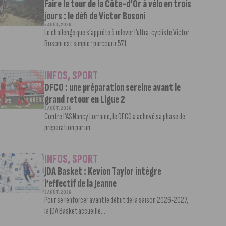
Faire le tour de la Côte-d’Or à vélo en trois
jours : le défi de Victor Bosoni
5 AOÛT, 2026
Le challenge que s’apprête à relever l’ultra-cycliste Victor
Bosoni est simple : parcourir 571...
INFOS
,
SPORT
DFCO : une préparation sereine avant le
grand retour en Ligue 2
3 AOÛT, 2026
Contre l’AS Nancy Lorraine, le DFCO a achevé sa phase de
préparation par un...
INFOS
,
SPORT
JDA Basket : Kevion Taylor intègre
l’effectif de la Jeanne
3 AOÛT, 2026
Pour se renforcer avant le début de la saison 2026-2027,
la JDA Basket accueille...