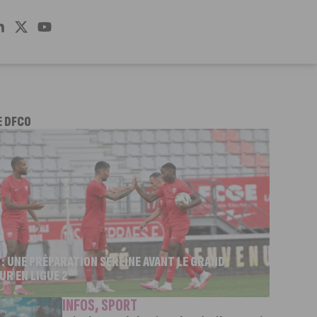
E DFCO
 : UNE PRÉPARATION SEREINE AVANT LE GRAND
UR EN LIGUE 2
INFOS
,
SPORT