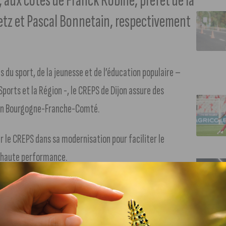
ux côtés de Franck Robine, préfet de la
etz et Pascal Bonnetain, respectivement
 du sport, de la jeunesse et de l’éducation populaire –
ports et la Région -, le CREPS de Dijon assure des
s en Bourgogne-Franche-Comté.
r le CREPS dans sa modernisation pour faciliter le
e haute performance.
n
 cet été comprend :