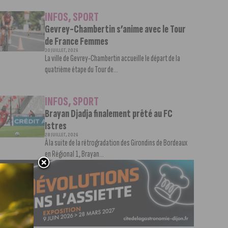
INFOS
,
SPORT
Gevrey-Chambertin s’anime avec le Tour
de France Femmes
30 JUILLET, 2026
La ville de Gevrey-Chambertin accueille le départ de la
quatrième étape du Tour de...
INFOS
,
SPORT
Brayan Djadja finalement prêté au FC
Istres
28 JUILLET, 2026
À la suite de la rétrogradation des Girondins de Bordeaux
en Régional 1, Brayan...