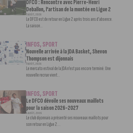
DFCO : Rencontre avec Pierre-Henri
Deballon, l’artisan de la montée en Ligue 2
7 AOÛT, 2026
Le DFCO est de retour en Ligue 2 après trois ans d’absence.
La saison...
INFOS
,
SPORT
Nouvelle arrivée à la JDA Basket, Shevon
Thompson est dijonnais
7 AOÛT, 2026
Le mercato estival de la JDA n’est pas encore terminé. Une
nouvelle recrue vient...
INFOS
,
SPORT
Le DFCO dévoile ses nouveaux maillots
pour la saison 2026-2027
6 AOÛT, 2026
Le club dijonnais a présenté ses nouveaux maillots pour
son retour en Ligue 2....