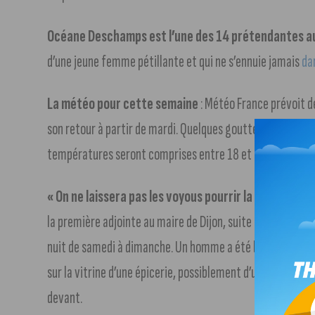
Océane Deschamps est l’une des 14 prétendantes au
d’une jeune femme pétillante et qui ne s’ennuie jamais
da
La météo pour cette semaine
: Météo France prévoit de 
son retour à partir de mardi. Quelques gouttes pourraient 
températures seront comprises entre 18 et 22 degrés.
« On ne laissera pas les voyous pourrir la vie des hab
la première adjointe au maire de Dijon, suite à la fusillad
nuit de samedi à dimanche. Un homme a été blessé à l’épa
sur la vitrine d’une épicerie, possiblement d’une arme de 
devant.