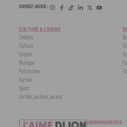
SUIVEZ-NOUS :
CULTURE & LOISIRS
D
Cinéma
Bo
Culture
Di
Emploi
G
Musique
J’
Patrimoine
T
Sorties
Sport
Un film, un livre, un son
©JAIMEDIJON2025