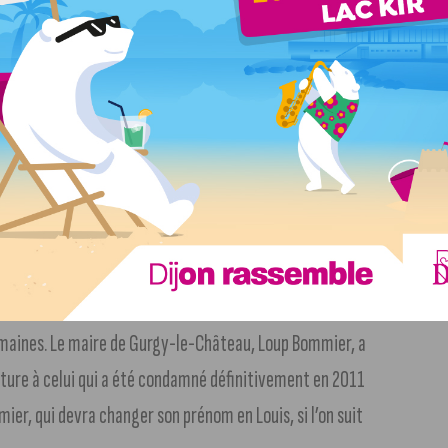
ontre le pass sanitaire samedi.
Environs 700 personnes
e. Une dixième semaine de mobilisation largement en baisse
serait éloignée du mouvement, face au trop grand nombre
a possible candidature du polémiste d’extrême-droite aux
semaines. Le maire de Gurgy-le-Château, Loup Bommier, a
nature à celui qui a été condamné définitivement en 2011
mier, qui devra changer son prénom en Louis, si l’on suit