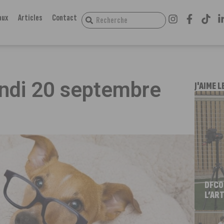
aux
Articles
Contact
undi 20 septembre
J'AIME L
DFCO
L’ART