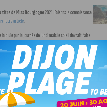
 titre de Miss Bourgogne
2021. Faisons la connaissance
ns notre article
.
la pluie pur la journée de lundi mais le soleil devrait faire
aussi faire leur apparition jeudi. Côté mercure, les
itants de ce quartier »
. Réaction de Nathalie Koenders,
e survenue dans le quartier de la Fontaine d’Ouche dans la
ule. Un homme à scooter aurait tiré une quinzaine de balles
type kalachnikov, alors que des jeunes se trouvaient