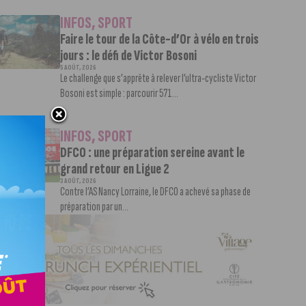
INFOS
,
SPORT
Faire le tour de la Côte-d’Or à vélo en trois
jours : le défi de Victor Bosoni
5 AOÛT, 2026
Le challenge que s’apprête à relever l’ultra-cycliste Victor
Bosoni est simple : parcourir 571...
INFOS
,
SPORT
DFCO : une préparation sereine avant le
grand retour en Ligue 2
3 AOÛT, 2026
Contre l’AS Nancy Lorraine, le DFCO a achevé sa phase de
préparation par un...