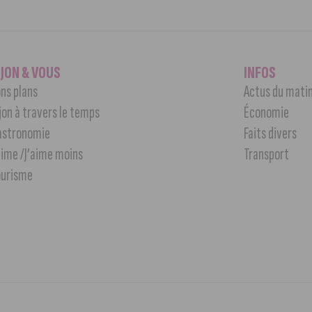
IJON & VOUS
INFOS
ns plans
Actus du mati
jon à travers le temps
Économie
astronomie
Faits divers
aime /J’aime moins
Transport
ourisme