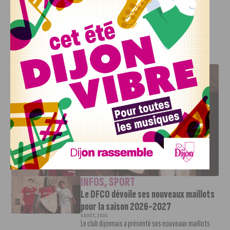
garder que 19 pièces sur la totalité après s’être rendu aux
autorités en espérant garder la moitié du butin.
J'AIME LE DFCO
LE DFCO DÉVOILE SES NOUVEAUX MAILLOTS POUR LA
SAISON 2026-2027
INFOS
,
SPORT
Le DFCO dévoile ses nouveaux maillots
pour la saison 2026-2027
6 AOÛT, 2026
Le club dijonnais a présenté ses nouveaux maillots