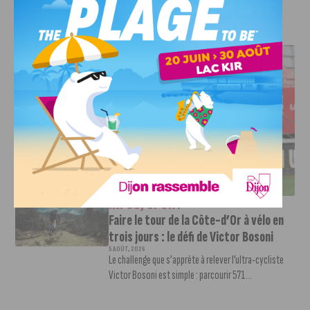
J'AIME LE DFCO
DFCO : UNE PRÉPARATION SEREINE AVANT LE GRAND
RETOUR EN LIGUE 2
INFOS
,
SPORT
Faire le tour de la Côte-d’Or à vélo en
trois jours : le défi de Victor Bosoni
5 AOÛT, 2026
Le challenge que s’apprête à relever l’ultra-cycliste
Victor Bosoni est simple : parcourir 571...