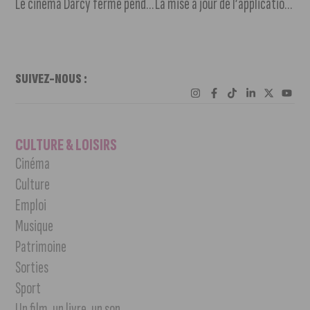
Le cinéma Darcy fermé pendant 2 semaines
La mise à jour de l’application J’Aime Dijon pour l’été
SUIVEZ-NOUS :
CULTURE & LOISIRS
Cinéma
Culture
Emploi
Musique
Patrimoine
Sorties
Sport
Un film, un livre, un son