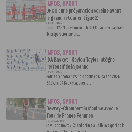
INFOS
,
SPORT
DFCO : une préparation sereine avant
le grand retour en Ligue 2
3 AOÛT, 2026
Contre l’AS Nancy Lorraine, le DFCO a achevé sa phase
de préparation par un...
INFOS
,
SPORT
JDA Basket : Kevion Taylor intègre
l’effectif de la Jeanne
3 AOÛT, 2026
Pour se renforcer avant le début de la saison 2026-
2027, la JDA Basket accueille...
INFOS
,
SPORT
Gevrey-Chambertin s’anime avec le
Tour de France Femmes
30 JUILLET, 2026
La ville de Gevrey-Chambertin accueille le départ de la
quatrième étape du Tour de...