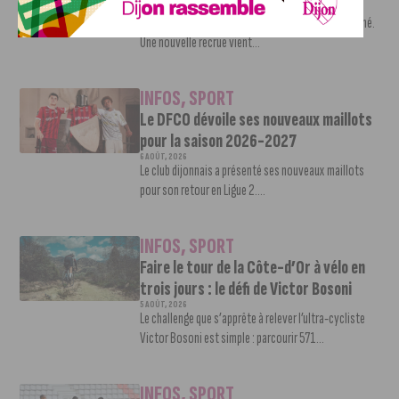
7 AOÛT, 2026
Le mercato estival de la JDA n’est pas encore terminé.
Une nouvelle recrue vient...
INFOS
,
SPORT
Le DFCO dévoile ses nouveaux maillots
pour la saison 2026-2027
6 AOÛT, 2026
Le club dijonnais a présenté ses nouveaux maillots
pour son retour en Ligue 2....
INFOS
,
SPORT
Faire le tour de la Côte-d’Or à vélo en
trois jours : le défi de Victor Bosoni
5 AOÛT, 2026
Le challenge que s’apprête à relever l’ultra-cycliste
Victor Bosoni est simple : parcourir 571...
INFOS
,
SPORT