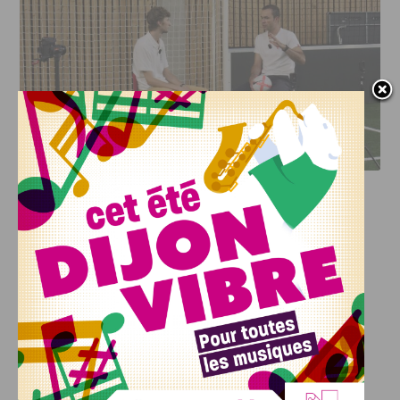
DFCO : RENCONTRE AVEC PIERRE-HENRI DEBALLON,
L’ARTISAN DE LA MONTÉE EN LIGUE 2
INFOS
,
SPORT
DFCO : Rencontre avec Pierre-Henri
Deballon, l’artisan de la montée en
Ligue 2
7 AOÛT, 2026
Le DFCO est de retour en Ligue 2 après trois ans
d’absence. La saison...
INFOS
,
SPORT
Nouvelle arrivée à la JDA Basket,
Shevon Thompson est dijonnais