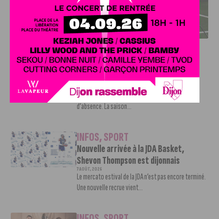
DFCO : RENCONTRE AVEC PIERRE-HENRI DEBALLON,
L’ARTISAN DE LA MONTÉE EN LIGUE 2
INFOS
,
SPORT
DFCO : Rencontre avec Pierre-Henri
Deballon, l’artisan de la montée en
Ligue 2
7 AOÛT, 2026
Le DFCO est de retour en Ligue 2 après trois ans
d’absence. La saison...
INFOS
,
SPORT
Nouvelle arrivée à la JDA Basket,
Shevon Thompson est dijonnais
7 AOÛT, 2026
Le mercato estival de la JDA n’est pas encore terminé.
Une nouvelle recrue vient...
INFOS
,
SPORT