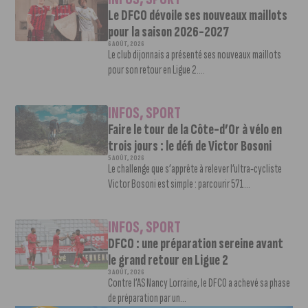
Le DFCO dévoile ses nouveaux maillots
pour la saison 2026-2027
6 AOÛT, 2026
Le club dijonnais a présenté ses nouveaux maillots
pour son retour en Ligue 2....
INFOS
,
SPORT
Faire le tour de la Côte-d’Or à vélo en
trois jours : le défi de Victor Bosoni
5 AOÛT, 2026
Le challenge que s’apprête à relever l’ultra-cycliste
Victor Bosoni est simple : parcourir 571...
INFOS
,
SPORT
DFCO : une préparation sereine avant
le grand retour en Ligue 2
3 AOÛT, 2026
Contre l’AS Nancy Lorraine, le DFCO a achevé sa phase
de préparation par un...