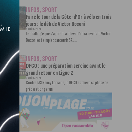
INFOS
,
SPORT
Faire le tour de la Côte-d’Or à vélo en trois
jours : le défi de Victor Bosoni
5 AOÛT, 2026
Le challenge que s’apprête à relever l’ultra-cycliste Victor
Bosoni est simple : parcourir 571...
INFOS
,
SPORT
DFCO : une préparation sereine avant le
grand retour en Ligue 2
3 AOÛT, 2026
Contre l’AS Nancy Lorraine, le DFCO a achevé sa phase de
préparation par un...