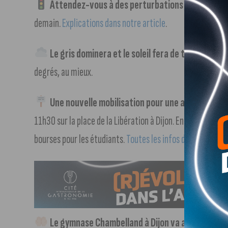
Attendez-vous à des perturbations de stationn
demain.
Explications dans notre article
.
Le gris dominera et le soleil fera de timides ap
degrés, au mieux.
Une nouvelle mobilisation pour une augmentatio
11h30 sur la place de la Libération à Dijon. En ligne de mir
bourses pour les étudiants.
Toutes les infos dans notre ar
Le gymnase Chambelland à Dijon va accueillir de