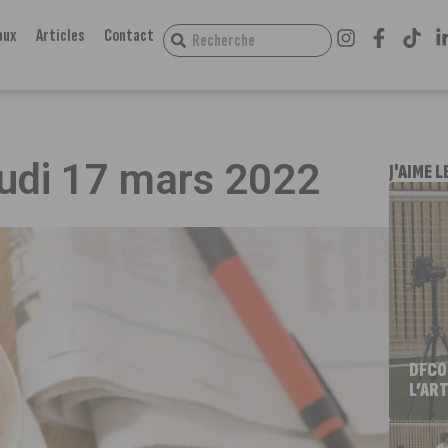
aux
Articles
Contact
eudi 17 mars 2022
J'AIME L
DFCO
L’ART