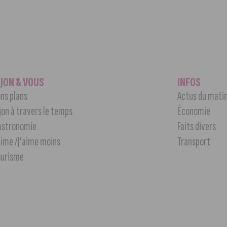
IJON & VOUS
INFOS
ns plans
Actus du mati
jon à travers le temps
Économie
astronomie
Faits divers
aime /J’aime moins
Transport
ourisme