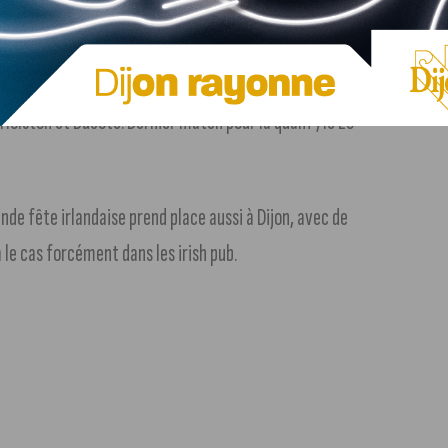
ukrainiens sont attendus.
ports.
Les basketteurs dijonnais se sont imposés 80-69 sur
lston et Ducoté. Dernier match pour la qualif’, le 23
nde fête irlandaise prend place aussi à Dijon, avec de
le cas forcément dans les irish pub.