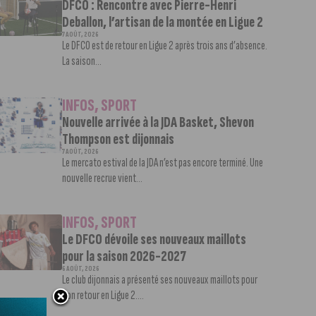
DFCO : Rencontre avec Pierre-Henri
Deballon, l’artisan de la montée en Ligue 2
7 AOÛT, 2026
Le DFCO est de retour en Ligue 2 après trois ans d’absence.
La saison...
INFOS
,
SPORT
Nouvelle arrivée à la JDA Basket, Shevon
Thompson est dijonnais
7 AOÛT, 2026
Le mercato estival de la JDA n’est pas encore terminé. Une
nouvelle recrue vient...
INFOS
,
SPORT
Le DFCO dévoile ses nouveaux maillots
pour la saison 2026-2027
6 AOÛT, 2026
Le club dijonnais a présenté ses nouveaux maillots pour
son retour en Ligue 2....