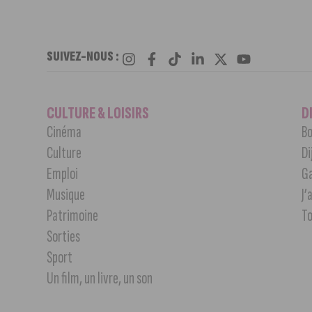
SUIVEZ-NOUS :
CULTURE & LOISIRS
D
Cinéma
Bo
Culture
Di
Emploi
G
Musique
J’
Patrimoine
T
Sorties
Sport
Un film, un livre, un son