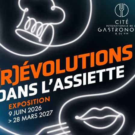
ement et de circulation
en centre-ville aujourd’hui et
paritions…
Le mercure sera en baisse et n’affichera que 13
n des salaires et des pensions
. Manifestation prévue à
e également, le point d’indice et le SMIC, ainsi que les
ticle
.
s réfugiés ukrainiens
. Le gymnase sera donc indisponible