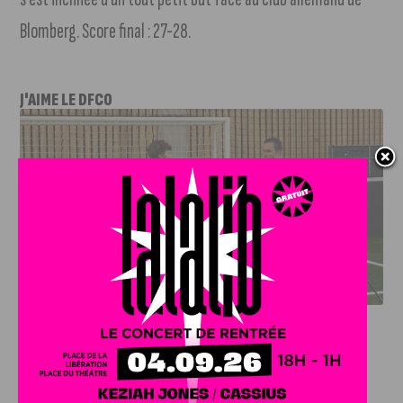
Blomberg. Score final : 27-28.
J'AIME LE DFCO
DFCO : RENCONTRE AVEC PIERRE-HENRI DEBALLON,
L’ARTISAN DE LA MONTÉE EN LIGUE 2
INFOS
,
SPORT
DFCO : Rencontre avec Pierre-Henri
Deballon, l’artisan de la montée en
Ligue 2
7 AOÛT, 2026