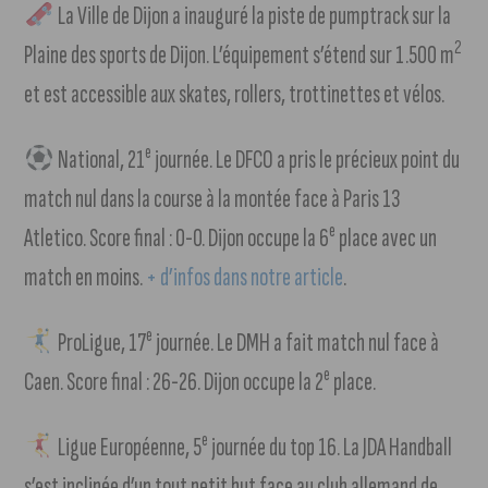
La Ville de Dijon a inauguré la piste de pumptrack sur la
2
Plaine des sports de Dijon. L’équipement s’étend sur 1.500 m
et est accessible aux skates, rollers, trottinettes et vélos.
e
National, 21
journée. Le DFCO a pris le précieux point du
match nul dans la course à la montée face à Paris 13
e
Atletico. Score final : 0-0. Dijon occupe la 6
place avec un
match en moins.
+ d’infos dans notre article
.
e
ProLigue, 17
journée. Le DMH a fait match nul face à
e
Caen. Score final : 26-26. Dijon occupe la 2
place.
e
Ligue Européenne, 5
journée du top 16. La JDA Handball
s’est inclinée d’un tout petit but face au club allemand de