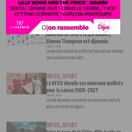
Le DFCO est de retour en Ligue 2 après trois ans
d’absence. La saison...
INFOS
,
SPORT
Nouvelle arrivée à la JDA Basket,
Shevon Thompson est dijonnais
7 AOÛT, 2026
Le mercato estival de la JDA n’est pas encore terminé.
Une nouvelle recrue vient...
INFOS
,
SPORT
Le DFCO dévoile ses nouveaux maillots
pour la saison 2026-2027
6 AOÛT, 2026
Le club dijonnais a présenté ses nouveaux maillots
pour son retour en Ligue 2....
INFOS
,
SPORT