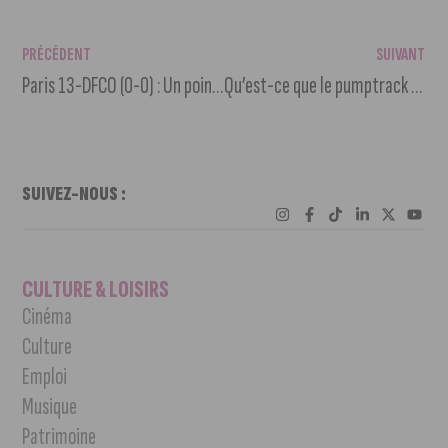
PRÉCÉDENT
SUIVANT
Paris 13-DFCO (0-0) : Un point précieux en championnat
Qu’est-ce que le pumptrack que la Ville de Dijon vient d’inaugurer ?
SUIVEZ-NOUS :
CULTURE & LOISIRS
Cinéma
Culture
Emploi
Musique
Patrimoine