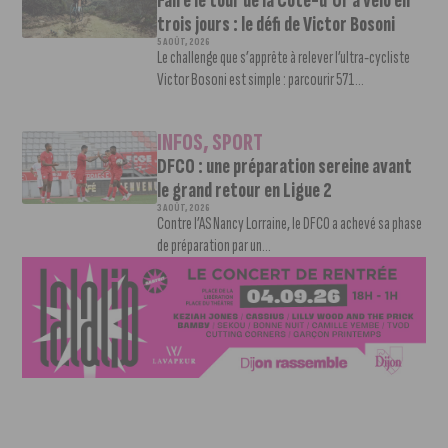
Faire le tour de la Côte-d’Or à vélo en
trois jours : le défi de Victor Bosoni
5 AOÛT, 2026
Le challenge que s’apprête à relever l’ultra-cycliste
Victor Bosoni est simple : parcourir 571...
INFOS
,
SPORT
DFCO : une préparation sereine avant
le grand retour en Ligue 2
3 AOÛT, 2026
Contre l’AS Nancy Lorraine, le DFCO a achevé sa phase
de préparation par un...