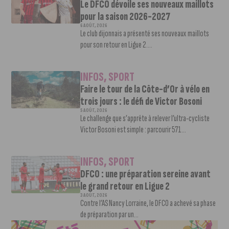
Le DFCO dévoile ses nouveaux maillots
pour la saison 2026-2027
6 AOÛT, 2026
Le club dijonnais a présenté ses nouveaux maillots
pour son retour en Ligue 2....
INFOS
,
SPORT
Faire le tour de la Côte-d’Or à vélo en
trois jours : le défi de Victor Bosoni
5 AOÛT, 2026
Le challenge que s’apprête à relever l’ultra-cycliste
Victor Bosoni est simple : parcourir 571...
INFOS
,
SPORT
DFCO : une préparation sereine avant
le grand retour en Ligue 2
3 AOÛT, 2026
Contre l’AS Nancy Lorraine, le DFCO a achevé sa phase
de préparation par un...