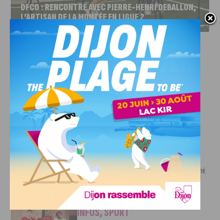
DFCO : RENCONTRE AVEC PIERRE-HENRI DEBALLON,
L’ARTISAN DE LA MONTÉE EN LIGUE 2
INFOS
,
SPORT
DFCO : Rencontre avec Pierre-Henri
Deballon, l’artisan de la montée en
Ligue 2
7 AOÛT, 2026
Le DFCO est de retour en Ligue 2 après trois ans
d’absence. La saison...
INFOS
,
SPORT
Nouvelle arrivée à la JDA Basket,
Shevon Thompson est dijonnais
7 AOÛT, 2026
Le mercato estival de la JDA n’est pas encore terminé.
Une nouvelle recrue vient...
INFOS
,
SPORT