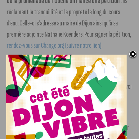
de la promenade de l’Ouche ont lancé une pétition
: ils
réclament la tranquillité et la propreté le long du cours
d’eau. Celle-ci s’adresse au maire de Dijon ainsi qu’à sa
première adjointe Nathalie Koenders. Pour signer la pétition,
rendez-vous sur Change.org (suivre notre lien).
Premier match à domicile pour les filles de la JDA
Handball
qui affronteront les filles de Bourg de Péage ce
soir, dans un Palais des Sports qui sera bouillant. Coup d’envoi
à 20 heures.
Ligue 2 : le DFCO
(9ème avec 11 points) se déplacera
demain pour rencontrer Bordeaux (4ème avec 14 points) sur
son terrain, pour le compte de la 9ème journée de