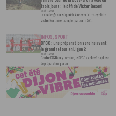
Faire le tour de la Côte-d’Or à vélo en
trois jours : le défi de Victor Bosoni
5 AOÛT, 2026
Le challenge que s’apprête à relever l’ultra-cycliste
Victor Bosoni est simple : parcourir 571...
INFOS
,
SPORT
DFCO : une préparation sereine avant
le grand retour en Ligue 2
3 AOÛT, 2026
Contre l’AS Nancy Lorraine, le DFCO a achevé sa phase
de préparation par un...