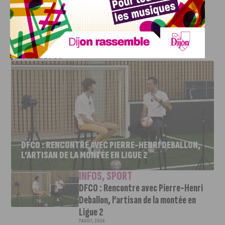
championnat. Coup d’envoi : 15 heures.
J'AIME LE DFCO
DFCO : RENCONTRE AVEC PIERRE-HENRI DEBALLON,
L’ARTISAN DE LA MONTÉE EN LIGUE 2
INFOS
,
SPORT
DFCO : Rencontre avec Pierre-Henri
Deballon, l’artisan de la montée en
Ligue 2
7 AOÛT, 2026