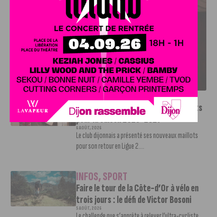
LE DFCO DÉVOILE SES NOUVEAUX MAILLOTS POUR LA
SAISON 2026-2027
INFOS
,
SPORT
Le DFCO dévoile ses nouveaux maillots
pour la saison 2026-2027
6 AOÛT, 2026
Le club dijonnais a présenté ses nouveaux maillots
pour son retour en Ligue 2....
INFOS
,
SPORT
Faire le tour de la Côte-d’Or à vélo en
trois jours : le défi de Victor Bosoni
5 AOÛT, 2026
Le challenge que s’apprête à relever l’ultra-cycliste