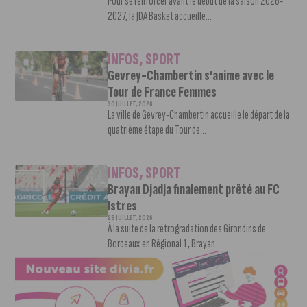
Pour se renforcer avant le début de la saison 2026-
2027, la JDA Basket accueille...
INFOS
,
SPORT
Gevrey-Chambertin s’anime avec le
Tour de France Femmes
30 JUILLET, 2026
La ville de Gevrey-Chambertin accueille le départ de la
quatrième étape du Tour de...
INFOS
,
SPORT
Brayan Djadja finalement prêté au FC
Istres
28 JUILLET, 2026
À la suite de la rétrogradation des Girondins de
Bordeaux en Régional 1, Brayan...