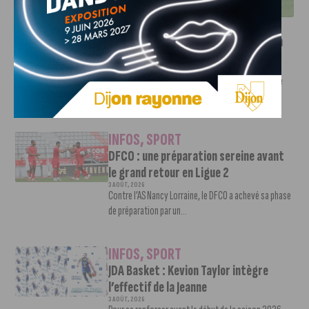
INFOS
,
SPORT
Faire le tour de la Côte-d’Or à vélo en
trois jours : le défi de Victor Bosoni
5 AOÛT, 2026
Le challenge que s’apprête à relever l’ultra-cycliste
Victor Bosoni est simple : parcourir 571...
INFOS
,
SPORT
DFCO : une préparation sereine avant
le grand retour en Ligue 2
3 AOÛT, 2026
Contre l’AS Nancy Lorraine, le DFCO a achevé sa phase
de préparation par un...
INFOS
,
SPORT
JDA Basket : Kevion Taylor intègre
l’effectif de la Jeanne
3 AOÛT, 2026