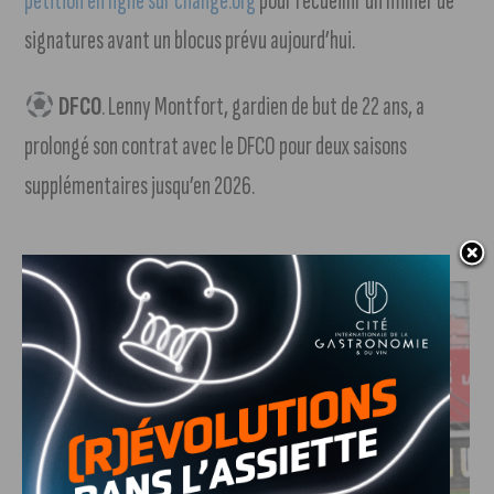
pétition en ligne sur change.org
pour recueillir un millier de
signatures avant un blocus prévu aujourd’hui.
DFCO
. Lenny Montfort, gardien de but de 22 ans, a
prolongé son contrat avec le DFCO pour deux saisons
supplémentaires jusqu’en 2026.
J'AIME LE DFCO
DFCO : UNE PRÉPARATION SEREINE AVANT LE GRAND
RETOUR EN LIGUE 2