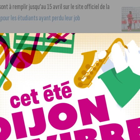
nt à remplir jusqu’au 15 avril sur le site officiel de la
 pour les étudiants ayant perdu leur job
 ce mardi, avec des manifestations partout en
nade Erasme. La jeunesse lutte pour la création d’emplois, la
ion Parcoursup, ou encore pour l’accès au RSA pour les
ents du spectacle
. Une cinquantaine d’établissements
e la cité des ducs aura également une occupation de nuit,
itent bien sûr la réouverture des lieux culturels, mais
et symbolique n’a d’ailleurs pas de date de fin.