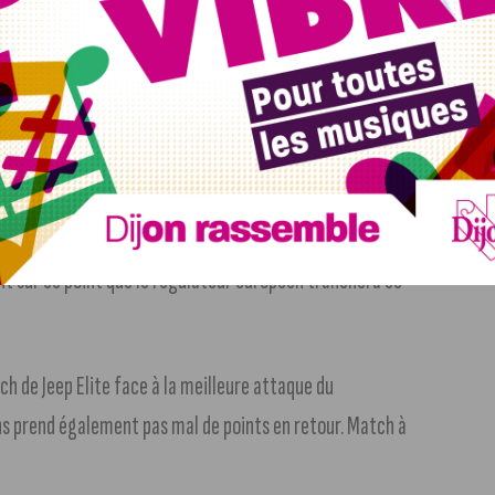
rs jours sur la Côte d’Or
. 127 cas positifs pour 100 mille
hé actuellement dans la Bourgogne-Franche-Comté. Dans le
straZeneca, avec la suspension de l’administration du
ez certains malades ayant reçus la première dose. Rien
ent sur ce point que le régulateur européen tranchera ce
h de Jeep Elite face à la meilleure attaque du
ns prend également pas mal de points en retour. Match à