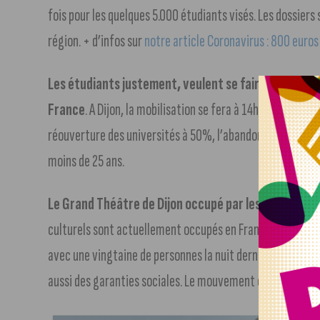
fois pour les quelques 5.000 étudiants visés. Les dossiers so
région. + d’infos sur
notre article Coronavirus : 800 euros
Les étudiants justement, veulent se faire entendre
France
. A Dijon, la mobilisation se fera à 14h sur l’Espla
réouverture des universités à 50%, l’abandon de la sélect
moins de 25 ans.
Le Grand Théâtre de Dijon occupé par les intermitt
culturels sont actuellement occupés en France, et celui d
avec une vingtaine de personnes la nuit dernière. Ils souha
aussi des garanties sociales. Le mouvement contestataire 