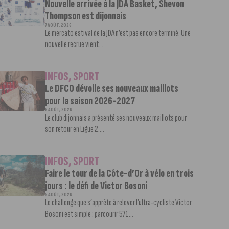
Nouvelle arrivée à la JDA Basket, Shevon
Thompson est dijonnais
7 AOÛT, 2026
Le mercato estival de la JDA n’est pas encore terminé. Une
nouvelle recrue vient...
INFOS
,
SPORT
Le DFCO dévoile ses nouveaux maillots
pour la saison 2026-2027
6 AOÛT, 2026
Le club dijonnais a présenté ses nouveaux maillots pour
son retour en Ligue 2....
INFOS
,
SPORT
Faire le tour de la Côte-d’Or à vélo en trois
jours : le défi de Victor Bosoni
5 AOÛT, 2026
Le challenge que s’apprête à relever l’ultra-cycliste Victor
Bosoni est simple : parcourir 571...