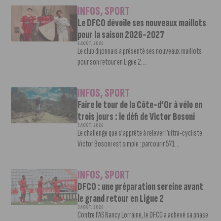
INFOS
,
SPORT
Le DFCO dévoile ses nouveaux maillots
pour la saison 2026-2027
6 AOÛT, 2026
Le club dijonnais a présenté ses nouveaux maillots
pour son retour en Ligue 2....
INFOS
,
SPORT
Faire le tour de la Côte-d’Or à vélo en
trois jours : le défi de Victor Bosoni
5 AOÛT, 2026
Le challenge que s’apprête à relever l’ultra-cycliste
Victor Bosoni est simple : parcourir 571...
INFOS
,
SPORT
DFCO : une préparation sereine avant
le grand retour en Ligue 2
3 AOÛT, 2026
Contre l’AS Nancy Lorraine, le DFCO a achevé sa phase