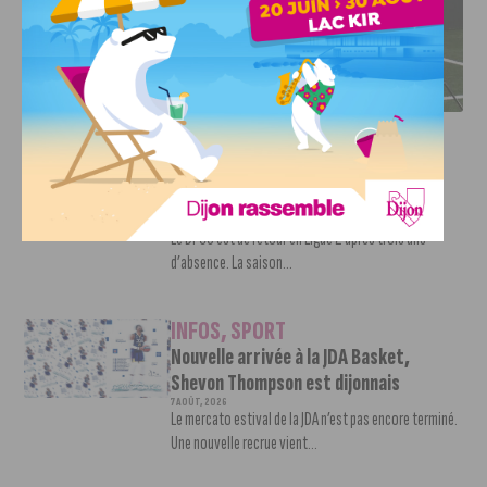
DFCO : RENCONTRE AVEC PIERRE-HENRI DEBALLON,
L’ARTISAN DE LA MONTÉE EN LIGUE 2
INFOS
,
SPORT
DFCO : Rencontre avec Pierre-Henri
Deballon, l’artisan de la montée en
Ligue 2
7 AOÛT, 2026
Le DFCO est de retour en Ligue 2 après trois ans
d’absence. La saison...
INFOS
,
SPORT
Nouvelle arrivée à la JDA Basket,
Shevon Thompson est dijonnais
7 AOÛT, 2026
Le mercato estival de la JDA n’est pas encore terminé.
Une nouvelle recrue vient...