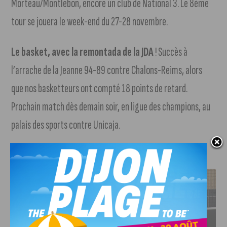
Morteau/Montlebon, encore un club de National 3. Le 8ème
tour se jouera le week-end du 27-28 novembre.
Le basket, avec la remontada de la JDA
! Succès à
l’arrache de la Jeanne 94-89 contre Chalons-Reims, alors
que nos basketteurs ont compté 18 points de retard.
Prochain match dès demain soir, en ligue des champions, au
palais des sports contre Unicaja.
J'AIME LE DFCO