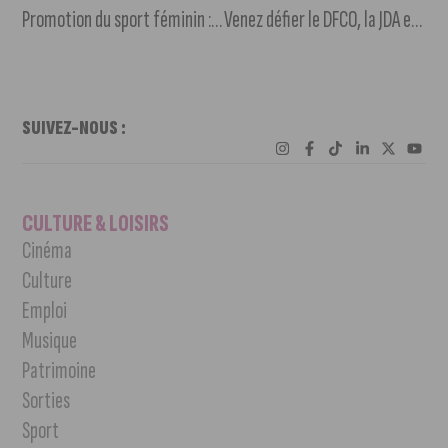
Promotion du sport féminin : JDA Handball et DFCO Féminin s’associent
Venez défier le DFCO, la JDA et le Stade Dijonnais à la Toison d’Or
SUIVEZ-NOUS :
CULTURE & LOISIRS
Cinéma
Culture
Emploi
Musique
Patrimoine
Sorties
Sport