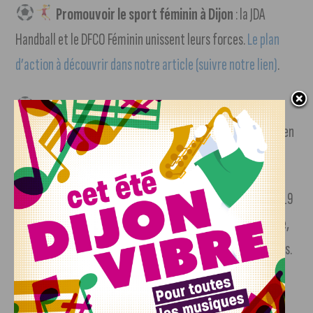
Promouvoir le sport féminin à Dijon
: la JDA
Handball et le DFCO Féminin unissent leurs forces.
Le plan
d’action à découvrir dans notre article (suivre notre lien)
.
D’ailleurs, ce samedi, les footballeuses du DFCO
Féminin
joueront un match important pour leur maintien en
D1 Arkema. Coup d’envoi à 13 heures 45 à domicile.
Prochain match pour la JDA Handball
: le mercredi 19
avril, un match important pour la qualification européenne,
contre Toulon. Coup d’envoi : 20 heures, au Palais des Sports.
Crédit photo : Nicolas Salin / OctUp! / J’aime Dijon