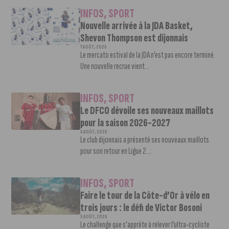
INFOS
,
SPORT
Nouvelle arrivée à la JDA Basket,
Shevon Thompson est dijonnais
7 AOÛT, 2026
Le mercato estival de la JDA n’est pas encore terminé.
Une nouvelle recrue vient...
INFOS
,
SPORT
Le DFCO dévoile ses nouveaux maillots
pour la saison 2026-2027
6 AOÛT, 2026
Le club dijonnais a présenté ses nouveaux maillots
pour son retour en Ligue 2....
INFOS
,
SPORT
Faire le tour de la Côte-d’Or à vélo en
trois jours : le défi de Victor Bosoni
5 AOÛT, 2026
Le challenge que s’apprête à relever l’ultra-cycliste