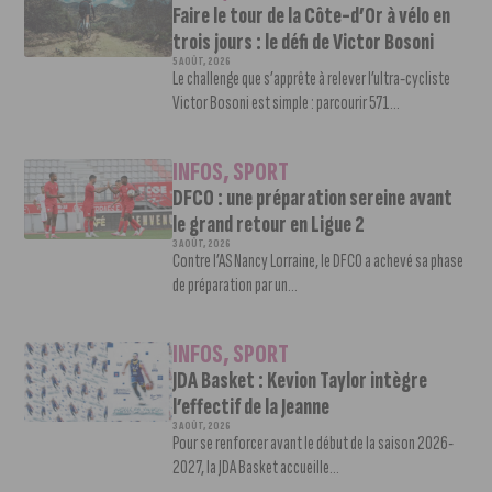
Faire le tour de la Côte-d’Or à vélo en
trois jours : le défi de Victor Bosoni
5 AOÛT, 2026
Le challenge que s’apprête à relever l’ultra-cycliste
Victor Bosoni est simple : parcourir 571...
INFOS
,
SPORT
DFCO : une préparation sereine avant
le grand retour en Ligue 2
3 AOÛT, 2026
Contre l’AS Nancy Lorraine, le DFCO a achevé sa phase
de préparation par un...
INFOS
,
SPORT
JDA Basket : Kevion Taylor intègre
l’effectif de la Jeanne
3 AOÛT, 2026
Pour se renforcer avant le début de la saison 2026-
2027, la JDA Basket accueille...