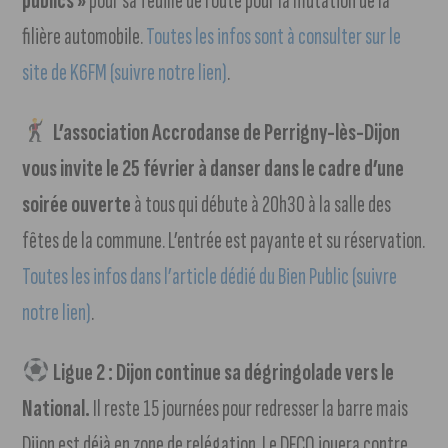
publics »
pour sa feuille de route pour la mutation de la
filière automobile.
Toutes les infos sont à consulter sur le
site de K6FM (suivre notre lien)
.
L’association Accrodanse de Perrigny-lès-Dijon
vous invite le 25 février à danser dans le cadre d’une
soirée ouverte
à tous qui débute à 20h30 à la salle des
fêtes de la commune. L’entrée est payante et su réservation.
Toutes les infos dans l’article dédié du Bien Public (suivre
notre lien)
.
Ligue 2 : Dijon continue sa dégringolade vers le
National.
Il reste 15 journées pour redresser la barre mais
Dijon est déjà en zone de relégation. Le DFCO jouera contre