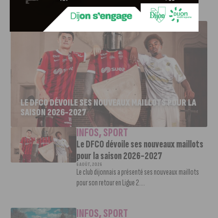
J'AIME LE DFCO
LE DFCO DÉVOILE SES NOUVEAUX MAILLOTS POUR LA
SAISON 2026-2027
INFOS
,
SPORT
Le DFCO dévoile ses nouveaux maillots
pour la saison 2026-2027
6 AOÛT, 2026
Le club dijonnais a présenté ses nouveaux maillots
pour son retour en Ligue 2....
INFOS
,
SPORT