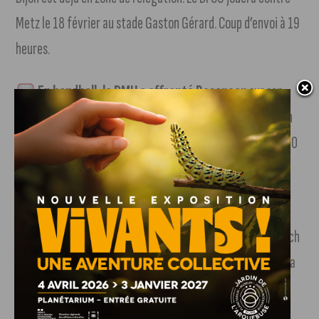
Metz le 18 février au stade Gaston Gérard. Coup d’envoi à 19
heures.
En handball, le DMH a affronté Besançon
sur son
terrain vendredi soir. Score final : 45-32. Le prochain match
aura lieu à Bordeaux le 17 février. Début de la rencontre à 20
heures.
En basket, la JDA jouait à Boulogne-Levalloi
s
vendredi soir. Score final, défaite : 93-86. Le prochain match
aura lieu à domicile contre Blois, le 3 mars. Lancement de la
rencontre à 20h30.