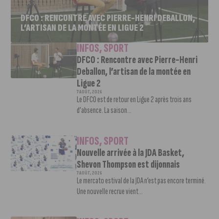
DFCO : RENCONTRE AVEC PIERRE-HENRI DEBALLON,
L’ARTISAN DE LA MONTÉE EN LIGUE 2
INFOS
,
SPORT
DFCO : Rencontre avec Pierre-Henri
Deballon, l’artisan de la montée en
Ligue 2
7 AOÛT, 2026
Le DFCO est de retour en Ligue 2 après trois ans
d’absence. La saison...
INFOS
,
SPORT
Nouvelle arrivée à la JDA Basket,
Shevon Thompson est dijonnais
7 AOÛT, 2026
Le mercato estival de la JDA n’est pas encore terminé.
Une nouvelle recrue vient...