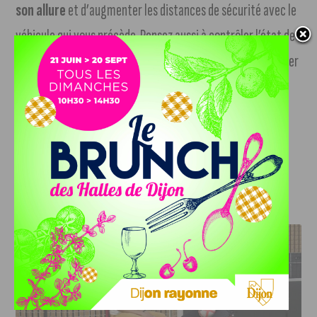
son allure
et d’augmenter les distances de sécurité avec le
véhicule qui vous précède. Pensez aussi à contrôler l’état de
vos pneumatiques ! Plusieurs sorties de route ont eu lieu hier
dans l’après-midi, notamment à Moloy (à 30 kilomètres au
nord de Dijon) où un conducteur a perdu le contrôle de son
véhicule avant d’effectuer une sortie de route dans un
virage plutôt serré.
J'AIME LE DFCO