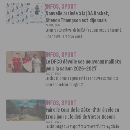
INFOS
,
SPORT
Nouvelle arrivée à la JDA Basket,
Shevon Thompson est dijonnais
7 AOÛT, 2026
Le mercato estival de la JDA n’est pas encore terminé.
Une nouvelle recrue vient...
INFOS
,
SPORT
Le DFCO dévoile ses nouveaux maillots
pour la saison 2026-2027
6 AOÛT, 2026
Le club dijonnais a présenté ses nouveaux maillots
pour son retour en Ligue 2....
INFOS
,
SPORT
Faire le tour de la Côte-d’Or à vélo en
trois jours : le défi de Victor Bosoni
5 AOÛT, 2026
Le challenge que s’apprête à relever l’ultra-cycliste