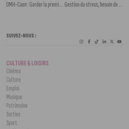
DMH-Caen : Garder la première place du championnat
Gestion du stress, besoin de sommeil et limitation des écrans, premiers secours… Chevigny organise une semaine de prévention pour les enfants
SUIVEZ-NOUS :
CULTURE & LOISIRS
Cinéma
Culture
Emploi
Musique
Patrimoine
Sorties
Sport