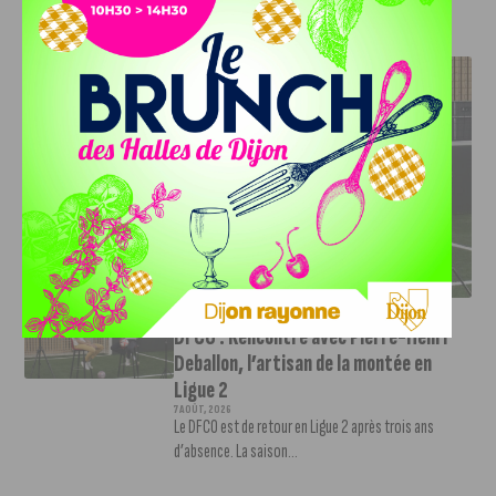
J'AIME LE DFCO
DFCO : RENCONTRE AVEC PIERRE-HENRI DEBALLON,
L’ARTISAN DE LA MONTÉE EN LIGUE 2
INFOS
,
SPORT
DFCO : Rencontre avec Pierre-Henri
Deballon, l’artisan de la montée en
Ligue 2
7 AOÛT, 2026
Le DFCO est de retour en Ligue 2 après trois ans
d’absence. La saison...