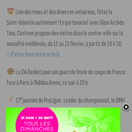
Loin des roses et des diners en amoureux, fêtez la
Saint-Valentin autrement ! En partenariat avec Dijon Archéo
Tour, Castrvm propose des visites dans le centre-ville sur la
sexualité médiévale, du 12 au 15 février, à partir de 18 h 30.
+ d’infos dans notre article
.
La JDA Basket joue son quart de finale de coupe de France
face à Paris à l’Adidas Arena, ce soir à 20 h.
e
17
journée de ProLigue : Leader du championnat, le DMH
e
accueille le 5
, Caen, le vendredi 14 février à 20 h 30.
+
d’infos dans notre article
.